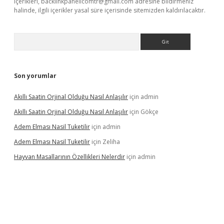
içerikleri,
backlinkpanelicomtr@gmail.com
adresine bildirmeniz
halinde, ilgili içerikler yasal süre içerisinde sitemizden kaldırılacaktır.
Arama
Son yorumlar
Akıllı Saatin Orjinal Olduğu Nasıl Anlaşılır
için
admin
Akıllı Saatin Orjinal Olduğu Nasıl Anlaşılır
için
Gökçe
Adem Elması Nasil Tuketilir
için
admin
Adem Elması Nasil Tuketilir
için
Zeliha
Hayvan Masallarının Özellikleri Nelerdir
için
admin