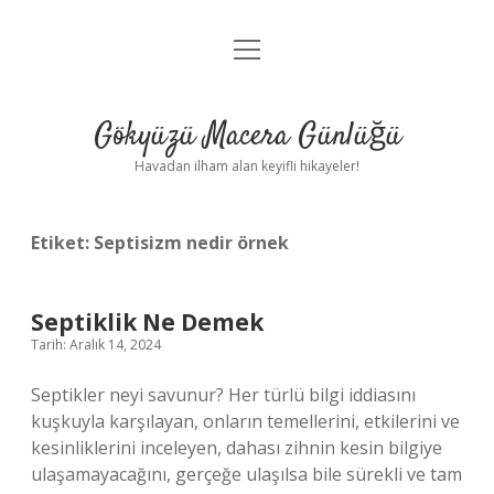
menüyü
Anasayfa
aç
Gizlilik Politikası
Gökyüzü Macera Günlüğü
Yasal Uyarı
Havadan ilham alan keyifli hikayeler!
Hakkımızda
Etiket:
Septisizm nedir örnek
Septiklik Ne Demek
Tarih: Aralık 14, 2024
Septikler neyi savunur? Her türlü bilgi iddiasını
kuşkuyla karşılayan, onların temellerini, etkilerini ve
kesinliklerini inceleyen, dahası zihnin kesin bilgiye
ulaşamayacağını, gerçeğe ulaşılsa bile sürekli ve tam