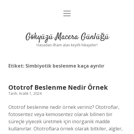
menüyü
Anasayfa
aç
Gizlilik Politikası
Gökyüzü Macera Günlüğü
Yasal Uyarı
Havadan ilham alan keyifli hikayeler!
Hakkımızda
Etiket:
Simbiyotik beslenme kaça ayrılır
Ototrof Beslenme Nedir Örnek
Tarih: Aralık 1, 2024
Ototrof beslenme nedir örnek veriniz? Ototroflar,
fotosentez veya kemosentez olarak bilinen bir
süreçle yiyecek üretmek için inorganik madde
kullanırlar. Ototroflara örnek olarak bitkiler, algler,