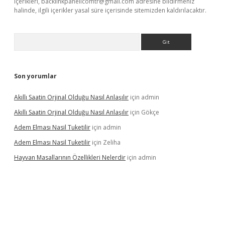
içerikleri,
backlinkpanelicomtr@gmail.com
adresine bildirmeniz
halinde, ilgili içerikler yasal süre içerisinde sitemizden kaldırılacaktır.
Arama
Son yorumlar
Akıllı Saatin Orjinal Olduğu Nasıl Anlaşılır
için
admin
Akıllı Saatin Orjinal Olduğu Nasıl Anlaşılır
için
Gökçe
Adem Elması Nasil Tuketilir
için
admin
Adem Elması Nasil Tuketilir
için
Zeliha
Hayvan Masallarının Özellikleri Nelerdir
için
admin