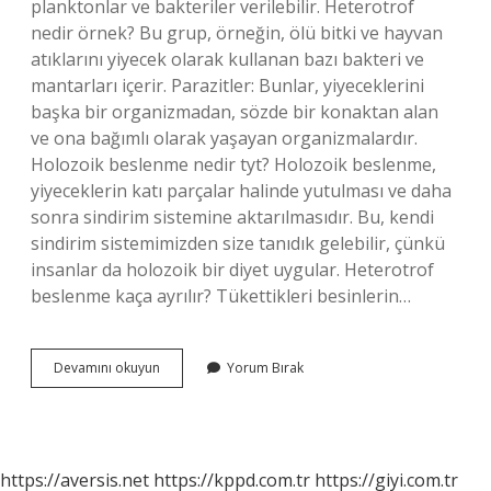
planktonlar ve bakteriler verilebilir. Heterotrof
nedir örnek? Bu grup, örneğin, ölü bitki ve hayvan
atıklarını yiyecek olarak kullanan bazı bakteri ve
mantarları içerir. Parazitler: Bunlar, yiyeceklerini
başka bir organizmadan, sözde bir konaktan alan
ve ona bağımlı olarak yaşayan organizmalardır.
Holozoik beslenme nedir tyt? Holozoik beslenme,
yiyeceklerin katı parçalar halinde yutulması ve daha
sonra sindirim sistemine aktarılmasıdır. Bu, kendi
sindirim sistemimizden size tanıdık gelebilir, çünkü
insanlar da holozoik bir diyet uygular. Heterotrof
beslenme kaça ayrılır? Tükettikleri besinlerin…
Ototrof
Devamını okuyun
Yorum Bırak
Beslenme
Nedir
Örnek
https://aversis.net
https://kppd.com.tr
https://giyi.com.tr