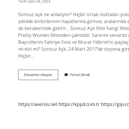
Tarih: Eylül 28, 2024
Sonsuz aşk ne anlatıyor? Hiçbir ortak noktaları y
şekilde birbirlerinin hayatlarına girince, aralarında
de beraberinde getirir… Sonsuz Aşk filmi hangi film
Pretty Women filminden çalıntıdır. Sanırım senarist 
Başrollerini Fahriye Evce ve Murat Yıldırım’ın paylaş
mi dizi mi? Sonsuz Aşk, 24 Mart 2017’de vizyona gir
Hiçbir…
Sonsuz
Devamını okuyun
Yorum Bırak
Aşk
Zeynep
Öldü
Mü
https://aversis.net
https://kppd.com.tr
https://giyi.c