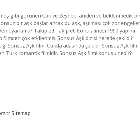
okmuş gibi görünen Can ve Zeynep, aniden ve beklenmedik bi
 sonsuz bir aşk başlar ancak bu aşk, aşılması çok zor engeller
den uyarlama? Takip et! Takip et! Konu alıntısı 1990 yapımı
o filmden çok etkilenmiş. Sonsuz Aşk dizisi nerede çekildi?
tığı Sonsuz Aşk filmi Cunda adasında çekildi. Sonsuz Aşk film
en Türk romantik filmidir. Sonsuz Aşk filmi konusu nedir?
om.tr
Sitemap