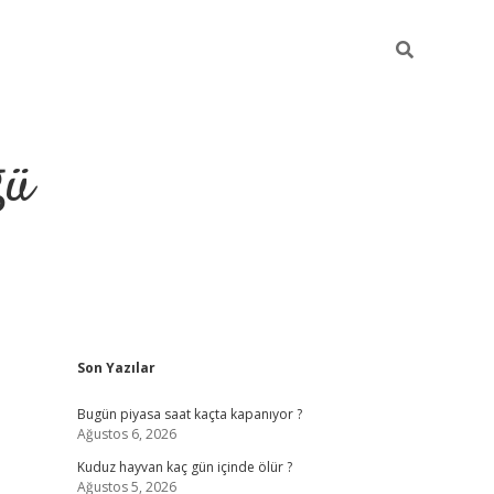
ğü
Sidebar
Son Yazılar
hiltonbet twitte
Bugün piyasa saat kaçta kapanıyor ?
Ağustos 6, 2026
Kuduz hayvan kaç gün içinde ölür ?
Ağustos 5, 2026