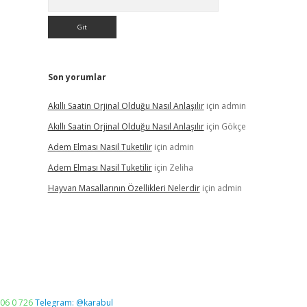
Son yorumlar
Akıllı Saatin Orjinal Olduğu Nasıl Anlaşılır
için
admin
Akıllı Saatin Orjinal Olduğu Nasıl Anlaşılır
için
Gökçe
Adem Elması Nasil Tuketilir
için
admin
Adem Elması Nasil Tuketilir
için
Zeliha
Hayvan Masallarının Özellikleri Nelerdir
için
admin
06 0 726
Telegram: @karabul