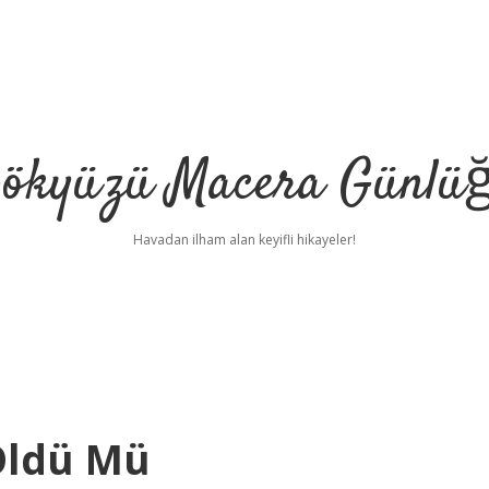
ökyüzü Macera Günlü
Havadan ilham alan keyifli hikayeler!
Öldü Mü