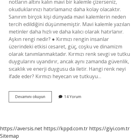
notların altını kalın mavi bir kalemle çizerseniz,
okuduklarınızı hatırlamanız daha kolay olacaktır.
Sanırım birçok kişi dünyada mavi kalemlerin neden
tercih edildiğini düşünmemiştir. Mavi kalemle yazılan
metinler daha hızlı ve daha kalıcı olarak hatırlanır.
Aşkın rengi nedir? ● Kırmızı rengin insanlar
üzerindeki etkisi cesaret, güç, coşku ve dinamizm
olarak tanımlanmaktadır. Kırmızı renk sevgi ve tutku
duygularını uyandırır, ancak aynı zamanda güvenlik,
sıcaklık ve enerji duygusu da iletir. Hangi renk neyi
ifade eder? Kırmızı heyecan ve tutkuyu…
Sonsuzluğun
Devamını okuyun
14 Yorum
Rengi
Hangi
Renk
https://aversis.net
https://kppd.com.tr
https://giyi.com.tr
Sitemap