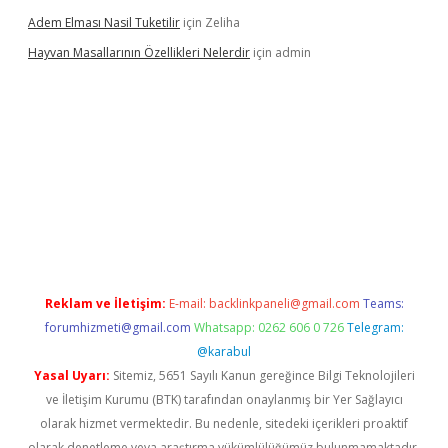
Adem Elması Nasil Tuketilir
için
Zeliha
Hayvan Masallarının Özellikleri Nelerdir
için
admin
 twitter
Reklam ve İletişim:
E-mail:
backlinkpaneli@gmail.com
Teams:
forumhizmeti@gmail.com
Whatsapp: 0262 606 0 726
Telegram:
@karabul
Yasal Uyarı:
Sitemiz, 5651 Sayılı Kanun gereğince Bilgi Teknolojileri
ve İletişim Kurumu (BTK) tarafından onaylanmış bir Yer Sağlayıcı
olarak hizmet vermektedir. Bu nedenle, sitedeki içerikleri proaktif
olarak denetleme veya araştırma yükümlülüğümüz bulunmamaktadır.