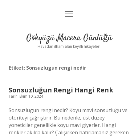
menüyü
Anasayfa
aç
Gizlilik Politikası
Gökyüzü Macera Günlüğü
Yasal Uyarı
Havadan ilham alan keyifli hikayeler!
Hakkımızda
Etiket:
Sonsuzlugun rengi nedir
Sonsuzluğun Rengi Hangi Renk
Tarih: Ekim 10, 2024
Sonsuzlugun rengi nedir? Koyu mavi sonsuzluğu ve
otoriteyi çağrıştırır. Bu nedenle, üst düzey
yöneticiler genellikle koyu mavi giyerler. Hangi
renkler akılda kalır? Çalışırken hatırlamanız gereken