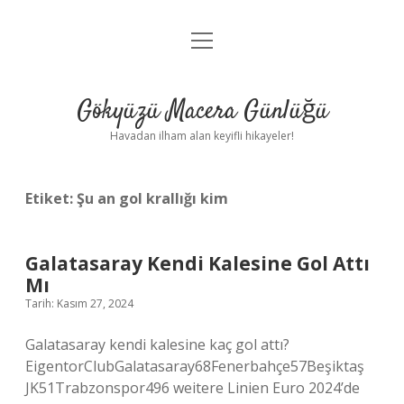
menüyü
Anasayfa
aç
Gizlilik Politikası
Gökyüzü Macera Günlüğü
Yasal Uyarı
Havadan ilham alan keyifli hikayeler!
Hakkımızda
Etiket:
Şu an gol krallığı kim
Galatasaray Kendi Kalesine Gol Attı
Mı
Tarih: Kasım 27, 2024
Galatasaray kendi kalesine kaç gol attı?
EigentorClubGalatasaray68Fenerbahçe57Beşiktaş
JK51Trabzonspor496 weitere Linien Euro 2024’de