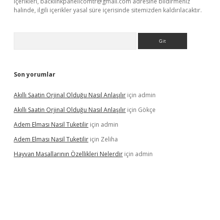
içerikleri,
backlinkpanelicomtr@gmail.com
adresine bildirmeniz
halinde, ilgili içerikler yasal süre içerisinde sitemizden kaldırılacaktır.
Arama
Son yorumlar
Akıllı Saatin Orjinal Olduğu Nasıl Anlaşılır
için
admin
Akıllı Saatin Orjinal Olduğu Nasıl Anlaşılır
için
Gökçe
Adem Elması Nasil Tuketilir
için
admin
Adem Elması Nasil Tuketilir
için
Zeliha
Hayvan Masallarının Özellikleri Nelerdir
için
admin