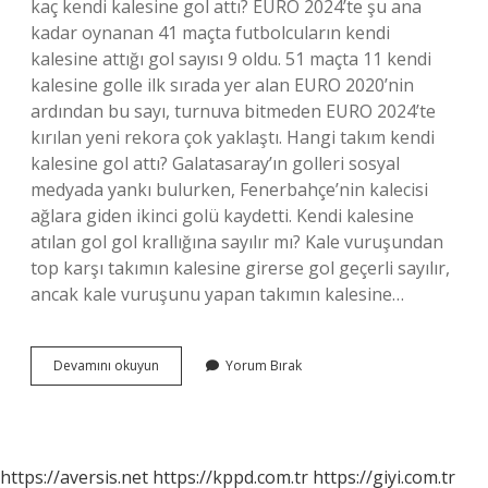
kaç kendi kalesine gol attı? EURO 2024’te şu ana
kadar oynanan 41 maçta futbolcuların kendi
kalesine attığı gol sayısı 9 oldu. 51 maçta 11 kendi
kalesine golle ilk sırada yer alan EURO 2020’nin
ardından bu sayı, turnuva bitmeden EURO 2024’te
kırılan yeni rekora çok yaklaştı. Hangi takım kendi
kalesine gol attı? Galatasaray’ın golleri sosyal
medyada yankı bulurken, Fenerbahçe’nin kalecisi
ağlara giden ikinci golü kaydetti. Kendi kalesine
atılan gol gol krallığına sayılır mı? Kale vuruşundan
top karşı takımın kalesine girerse gol geçerli sayılır,
ancak kale vuruşunu yapan takımın kalesine…
Galatasaray
Devamını okuyun
Yorum Bırak
Kendi
Kalesine
Gol
Attı
Mı
https://aversis.net
https://kppd.com.tr
https://giyi.com.tr