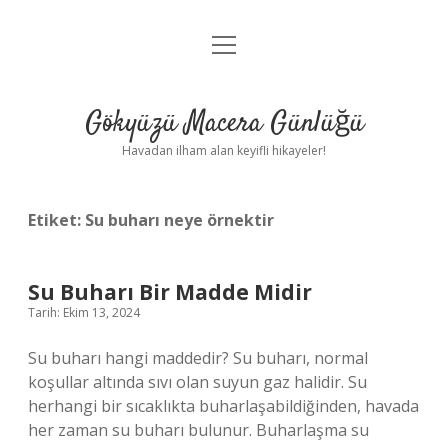
menüyü
Anasayfa
aç
Gizlilik Politikası
Gökyüzü Macera Günlüğü
Yasal Uyarı
Havadan ilham alan keyifli hikayeler!
Hakkımızda
Etiket:
Su buharı neye örnektir
Su Buharı Bir Madde Midir
Tarih: Ekim 13, 2024
Su buharı hangi maddedir? Su buharı, normal
koşullar altında sıvı olan suyun gaz halidir. Su
herhangi bir sıcaklıkta buharlaşabildiğinden, havada
her zaman su buharı bulunur. Buharlaşma su