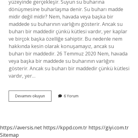
yüzeyinde gerçekleşir. Suyun su buharına
dönüşmesine buharlaşma denir. Su buharı madde
midir değil midir? Nem, havada veya başka bir
maddede su buharının varlığını gösterir. Ancak su
buharı bir maddedir çünkü kütlesi vardır, yer kaplar
ve birçok başka özelliğe sahiptir. Bu nedenle nem
hakkında kesin olarak konuşamayız, ancak su
buharı bir maddedir. 26 Temmuz 2020 Nem, havada
veya başka bir maddede su buharının varlığını
gösterir. Ancak su buharı bir maddedir çünkü kütlesi
vardır, yer…
Su
Devamını okuyun
6 Yorum
Buharı
Bir
Madde
Midir
https://aversis.net
https://kppd.com.tr
https://giyi.com.tr
Sitemap