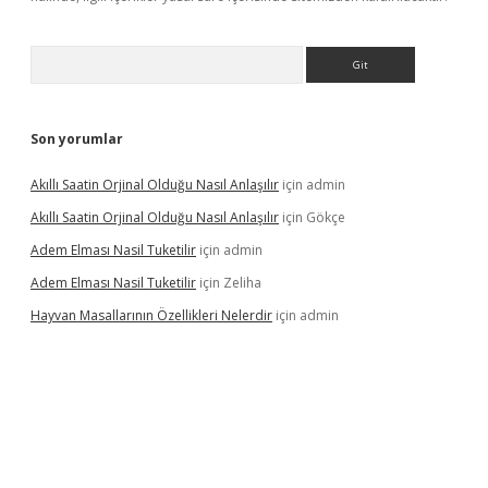
Arama
Son yorumlar
Akıllı Saatin Orjinal Olduğu Nasıl Anlaşılır
için
admin
Akıllı Saatin Orjinal Olduğu Nasıl Anlaşılır
için
Gökçe
Adem Elması Nasil Tuketilir
için
admin
Adem Elması Nasil Tuketilir
için
Zeliha
Hayvan Masallarının Özellikleri Nelerdir
için
admin
tonbet twitter