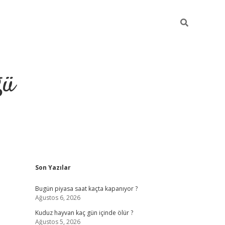
ğü
Sidebar
Son Yazılar
hiltonbet twitter
Bugün piyasa saat kaçta kapanıyor ?
Ağustos 6, 2026
Kuduz hayvan kaç gün içinde ölür ?
Ağustos 5, 2026