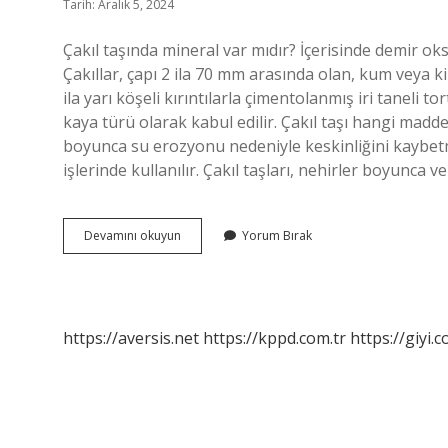
Tarih: Aralık 5, 2024
Çakıl taşında mineral var mıdır? İçerisinde demir oksit
Çakıllar, çapı 2 ila 70 mm arasında olan, kum veya ki
ila yarı köşeli kırıntılarla çimentolanmış iri taneli to
kaya türü olarak kabul edilir. Çakıl taşı hangi maddedi
boyunca su erozyonu nedeniyle keskinliğini kaybetm
işlerinde kullanılır. Çakıl taşları, nehirler boyunca 
Çakıl
Devamını okuyun
Yorum Bırak
Taşı
Mineral
Mi
https://aversis.net
https://kppd.com.tr
https://giyi.c