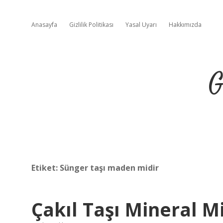
Anasayfa
Gizlilik Politikası
Yasal Uyarı
Hakkımızda
G
Etiket:
Sünger taşı maden midir
Çakıl Taşı Mineral M