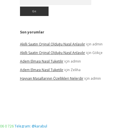
Son yorumlar
Akıllı Saatin Orjinal Olduğu Nasıl Anlaşılır
için
admin
Akıllı Saatin Orjinal Olduğu Nasıl Anlaşılır
için
Gökçe
Adem Elması Nasil Tuketilir
için
admin
Adem Elması Nasil Tuketilir
için
Zeliha
Hayvan Masallarının Özellikleri Nelerdir
için
admin
06 0 726
Telegram: @karabul