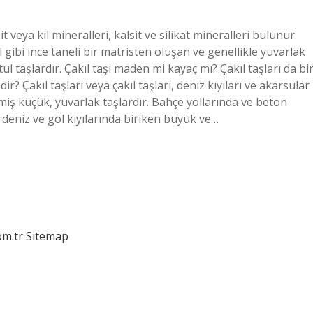
 veya kil mineralleri, kalsit ve silikat mineralleri bulunur.
l gibi ince taneli bir matristen oluşan ve genellikle yuvarlak
rtul taşlardır. Çakıl taşı maden mi kayaç mı? Çakıl taşları da bi
r? Çakıl taşları veya çakıl taşları, deniz kıyıları ve akarsular
iş küçük, yuvarlak taşlardır. Bahçe yollarında ve beton
ve deniz ve göl kıyılarında biriken büyük ve…
om.tr
Sitemap