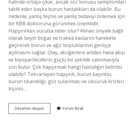
halinde ortaya çıkar, ancak söz konusu semptomları
taklit eden başka burun hastalıkları da olabilir. Bu
nedenle, yanlış teşhis ve yanlış tedaviyi önlemek için
bir KBB doktoruna görünmek önemlidir.
Hapşırırken vücutta neler olur? Alınan sinyale bağlı
olarak beyin boğaz ve trakea kaslarını harekete
geçirerek burun ve ağız boşluklarının genişçe
açılmasını sağlar. Olay, akciğerlere aniden hava akışı
ve biyopartiküllerin güçlü bir şekilde salınmasıyla
son bulur. Çok hapşırmak hangi hastalığın belirtisi
olabilir? Tekrarlayan hapşırık, burun kaşıntısı,
burun tıkanıklığı, göz sulanması ve öksürük krizleri
kişinin…
Çok
Devamını okuyun
Yorum Bırak
Hapşırmanın
Zararları
Nelerdir