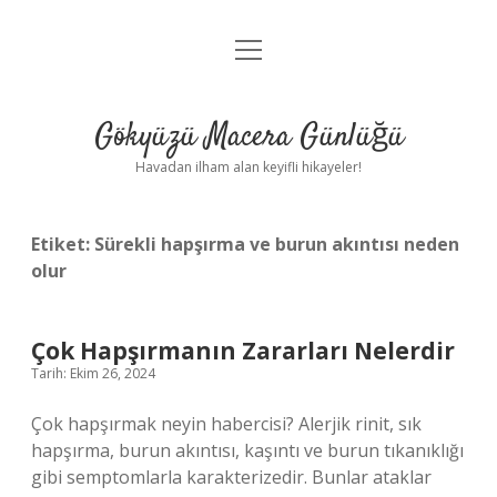
menüyü
Anasayfa
aç
Gizlilik Politikası
Gökyüzü Macera Günlüğü
Yasal Uyarı
Havadan ilham alan keyifli hikayeler!
Hakkımızda
Etiket:
Sürekli hapşırma ve burun akıntısı neden
olur
Çok Hapşırmanın Zararları Nelerdir
Tarih: Ekim 26, 2024
Çok hapşırmak neyin habercisi? Alerjik rinit, sık
hapşırma, burun akıntısı, kaşıntı ve burun tıkanıklığı
gibi semptomlarla karakterizedir. Bunlar ataklar