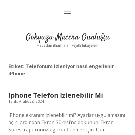
menüyü
Anasayfa
aç
Gizlilik Politikası
Gökyüzü Macera Günlüğü
Yasal Uyarı
Havadan ilham alan keyifli hikayeler!
Hakkımızda
Etiket:
Telefonum izleniyor nasıl engellenir
iPhone
Iphone Telefon Izlenebilir Mi
Tarih: Aralık 28, 2024
iPhone ekranım izlenebilir mi? Ayarlar uygulamasını
açın, ardından Ekran Süresi’ne dokunun. Ekran
Süresi raporunuzu görüntülemek için Tüm