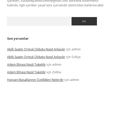
içerikleri,
backlinkpanelicomtr@gmail.com
adresine bildirmeniz
halinde, ilgili içerikler yasal süre içerisinde sitemizden kaldırılacaktır.
Arama
Son yorumlar
Akıllı Saatin Orjinal Olduğu Nasıl Anlaşılır
için
admin
Akıllı Saatin Orjinal Olduğu Nasıl Anlaşılır
için
Gökçe
Adem Elması Nasil Tuketilir
için
admin
Adem Elması Nasil Tuketilir
için
Zeliha
Hayvan Masallarının Özellikleri Nelerdir
için
admin