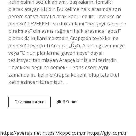
kelimesinin sözlük anlamı, başkalarını temsilci
olarak atayan kişidir. Bu kelime halk arasında son
derece saf ve aptal olarak kabul edilir. Tevekke ne
demek? TEVEKKEL: Sözlük anlamı “her şeyi kaderine
bırakmak” olmasına rağmen halk arasında “aptal”
olarak da kullanılmaktadır. Arapçada tevekkel ne
demek? Tevekkül (Arapça: تَوَكُّل), Allah’a güvenmeye
veya “O’nun planlarına güvenmeye” dayalı
teslimiyeti tanımlayan Arapça bir İslami terimdir.
Tevekkeli değil ne demek? – Şans eseri. Aynı
zamanda bu kelime Arapça kökenli olup tatakkul
kelimesinden türemiştir.…
Tevekkel
Devamını okuyun
6 Yorum
Ne
Demek
Argo
https://aversis.net
https://kppd.com.tr
https://giyi.com.tr