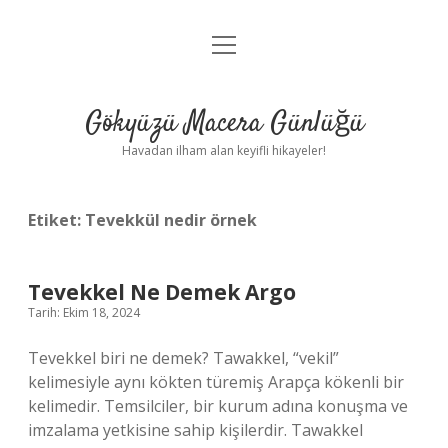
menüyü
Anasayfa
aç
Gizlilik Politikası
Gökyüzü Macera Günlüğü
Yasal Uyarı
Havadan ilham alan keyifli hikayeler!
Hakkımızda
Etiket:
Tevekkül nedir örnek
Tevekkel Ne Demek Argo
Tarih: Ekim 18, 2024
Tevekkel biri ne demek? Tawakkel, “vekil”
kelimesiyle aynı kökten türemiş Arapça kökenli bir
kelimedir. Temsilciler, bir kurum adına konuşma ve
imzalama yetkisine sahip kişilerdir. Tawakkel