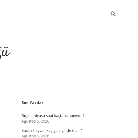
ğü
Sidebar
Son Yazılar
hiltonbet twitter
Bugün piyasa saat kaçta kapanıyor ?
Ağustos 6, 2026
Kuduz hayvan kaç gün içinde ölür ?
Ağustos 5, 2026