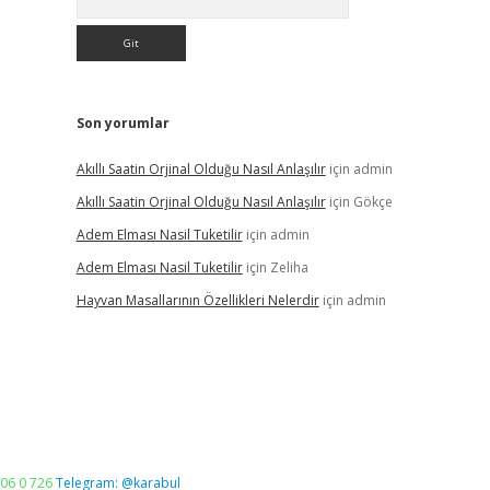
Son yorumlar
Akıllı Saatin Orjinal Olduğu Nasıl Anlaşılır
için
admin
Akıllı Saatin Orjinal Olduğu Nasıl Anlaşılır
için
Gökçe
Adem Elması Nasil Tuketilir
için
admin
Adem Elması Nasil Tuketilir
için
Zeliha
Hayvan Masallarının Özellikleri Nelerdir
için
admin
06 0 726
Telegram: @karabul