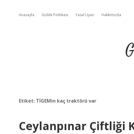
Anasayfa
Gizlilik Politikası
Yasal Uyarı
Hakkımızda
G
Etiket:
TİGEMin kaç traktörü var
Ceylanpınar Çiftliği K