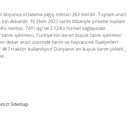
ekim boyunca ortalama yağış miktarı 263 mm’dir. Toplam arazi
6 bin dekardır. 10 Ekim 2023 tarihi itibariyle şirkette toplam
ü memur, 741’i işçi ve 2.124’ü hizmet sağlayıcıdır.
r tarım işletmesi, Türkiye’nin ise en büyük tarım işletmesi
n dekar arazi üzerinde tarım ve hayvancılık faaliyetleri
? 467 traktör kullanılıyor! Dünyanın en büyük tarım şirketi _
ime…
om.tr
Sitemap