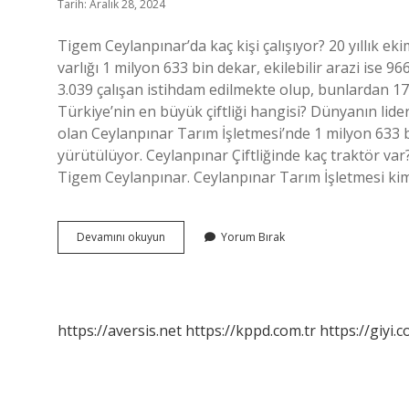
Tarih: Aralık 28, 2024
Tigem Ceylanpınar’da kaç kişi çalışıyor? 20 yıllık 
varlığı 1 milyon 633 bin dekar, ekilebilir arazi ise 96
3.039 çalışan istihdam edilmekte olup, bunlardan 174’
Türkiye’nin en büyük çiftliği hangisi? Dünyanın lide
olan Ceylanpınar Tarım İşletmesi’nde 1 milyon 633 bi
yürütülüyor. Ceylanpınar Çiftliğinde kaç traktör var
Tigem Ceylanpınar. Ceylanpınar Tarım İşletmesi k
Ceylanpınar
Devamını okuyun
Yorum Bırak
Çiftliği
Kaç
Kişi
Çalışıyor
https://aversis.net
https://kppd.com.tr
https://giyi.c