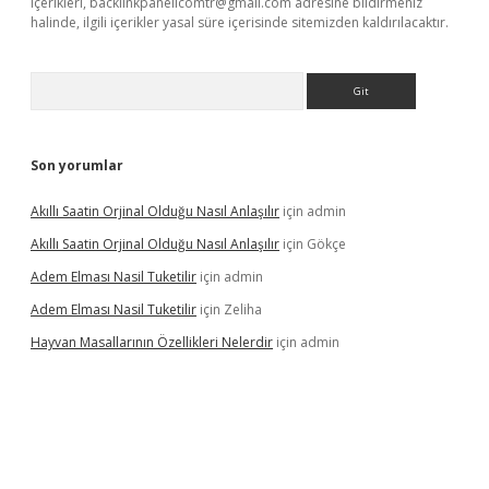
içerikleri,
backlinkpanelicomtr@gmail.com
adresine bildirmeniz
halinde, ilgili içerikler yasal süre içerisinde sitemizden kaldırılacaktır.
Arama
Son yorumlar
Akıllı Saatin Orjinal Olduğu Nasıl Anlaşılır
için
admin
Akıllı Saatin Orjinal Olduğu Nasıl Anlaşılır
için
Gökçe
Adem Elması Nasil Tuketilir
için
admin
Adem Elması Nasil Tuketilir
için
Zeliha
Hayvan Masallarının Özellikleri Nelerdir
için
admin