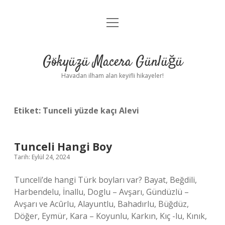
menüyü
Anasayfa
aç
Gizlilik Politikası
Gökyüzü Macera Günlüğü
Yasal Uyarı
Havadan ilham alan keyifli hikayeler!
Hakkımızda
Etiket:
Tunceli yüzde kaçı Alevi
Tunceli Hangi Boy
Tarih: Eylül 24, 2024
Tunceli’de hangi Türk boyları var? Bayat, Beğdili,
Harbendelu, İnallu, Doglu – Avşarı, Gündüzlü –
Avşarı ve Acûrlu, Alayuntlu, Bahadırlu, Büğdüz,
Döğer, Eymür, Kara – Koyunlu, Karkın, Kıç -lu, Kınık,