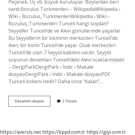
Peçenek, Uç vb. büyük kuruluşlar. Boylardan beri
vardı.Bozulus Türkmenleri – WikipediaWikipedia ›
Wiki › Bozulus_TurkmenleriWikipedia › Wiki ›
Bozulus_Turkmenleri Tunceli hangi soydan?
Seyyidler Tunceli’de ve Alevi gönüllerinde yaşarlar
Bu Seyyidlerin bir kısmının merkezleri Tunceli’de
iken; bir kısmı Tunceli’de yaşar. Ocak merkezleri
Tunceli’de olan 7 Seyyid kabilesi vardır. Seyyid
soyunun devamları Tunceli’deki Alevi ocaklarındadır
– DergiParkDergiPark › İndir › Makale
dosyasıDergiPark › İndir › Makale dosyasıPDF
Tunceli kökeni nedir? Daha önce “Kalan”…
Tunceli
Devamını okuyun
2 Yorum
Hangi
Boy
https://aversis.net
https://kppd.com.tr
https://giyi.com.tr