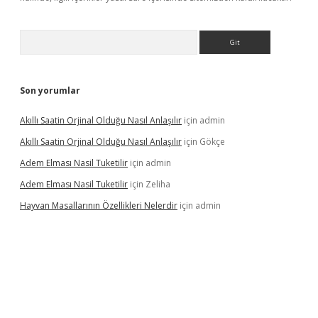
Arama
Son yorumlar
Akıllı Saatin Orjinal Olduğu Nasıl Anlaşılır
için
admin
Akıllı Saatin Orjinal Olduğu Nasıl Anlaşılır
için
Gökçe
Adem Elması Nasil Tuketilir
için
admin
Adem Elması Nasil Tuketilir
için
Zeliha
Hayvan Masallarının Özellikleri Nelerdir
için
admin
nbet twitter