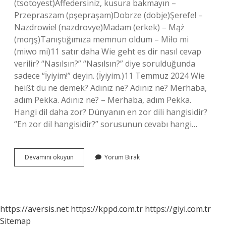
(tsotoyest)Affedersiniz, kusura bakmayın –
Przepraszam (pşepraşam)Dobrze (dobje)Şerefe! –
Nazdrowie! (nazdrovye)Madam (erkek) – Mąż
(moŋş)Tanıştığımıza memnun oldum – Miło mi
(miwo mi)11 satır daha Wie geht es dir nasıl cevap
verilir? “Nasılsın?” “Nasılsın?” diye sorulduğunda
sadece “İyiyim!” deyin. (İyiyim.)11 Temmuz 2024 Wie
heißt du ne demek? Adınız ne? Adınız ne? Merhaba,
adım Pekka. Adınız ne? – Merhaba, adım Pekka.
Hangi dil daha zor? Dünyanın en zor dili hangisidir?
“En zor dil hangisidir?” sorusunun cevabı hangi…
Hur
Devamını okuyun
Yorum Bırak
Mår
Du
Hangi
Dil
https://aversis.net
https://kppd.com.tr
https://giyi.com.tr
Sitemap