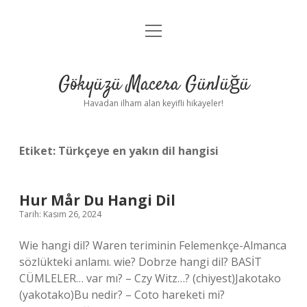
menüyü
Anasayfa
aç
Gizlilik Politikası
Gökyüzü Macera Günlüğü
Yasal Uyarı
Havadan ilham alan keyifli hikayeler!
Hakkımızda
Etiket:
Türkçeye en yakın dil hangisi
Hur Mår Du Hangi Dil
Tarih: Kasım 26, 2024
Wie hangi dil? Waren teriminin Felemenkçe-Almanca
sözlükteki anlamı. wie? Dobrze hangi dil? BASİT
CÜMLELER… var mı? – Czy Witz…? (chiyest)Jakotako
(yakotako)Bu nedir? – Coto hareketi mi?