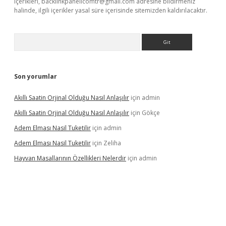
içerikleri,
backlinkpanelicomtr@gmail.com
adresine bildirmeniz
halinde, ilgili içerikler yasal süre içerisinde sitemizden kaldırılacaktır.
Arama
Son yorumlar
Akıllı Saatin Orjinal Olduğu Nasıl Anlaşılır
için
admin
Akıllı Saatin Orjinal Olduğu Nasıl Anlaşılır
için
Gökçe
Adem Elması Nasil Tuketilir
için
admin
Adem Elması Nasil Tuketilir
için
Zeliha
Hayvan Masallarının Özellikleri Nelerdir
için
admin