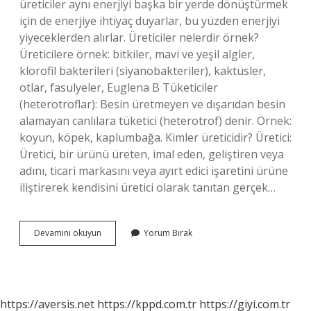
üreticiler aynı enerjiyi başka bir yerde dönüştürmek
için de enerjiye ihtiyaç duyarlar, bu yüzden enerjiyi
yiyeceklerden alırlar. Üreticiler nelerdir örnek?
Üreticilere örnek: bitkiler, mavi ve yeşil algler,
klorofil bakterileri (siyanobakteriler), kaktüsler,
otlar, fasulyeler, Euglena B Tüketiciler
(heterotroflar): Besin üretmeyen ve dışarıdan besin
alamayan canlılara tüketici (heterotrof) denir. Örnek:
koyun, köpek, kaplumbağa. Kimler üreticidir? Üretici:
Üretici, bir ürünü üreten, imal eden, geliştiren veya
adını, ticari markasını veya ayırt edici işaretini ürüne
iliştirerek kendisini üretici olarak tanıtan gerçek…
Üretici
Devamını okuyun
Yorum Bırak
Canlılar
Hangileri
https://aversis.net
https://kppd.com.tr
https://giyi.com.tr