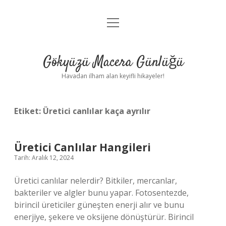
menüyü
Anasayfa
aç
Gizlilik Politikası
Gökyüzü Macera Günlüğü
Yasal Uyarı
Havadan ilham alan keyifli hikayeler!
Hakkımızda
Etiket:
Üretici canlılar kaça ayrılır
Üretici Canlılar Hangileri
Tarih: Aralık 12, 2024
Üretici canlılar nelerdir? Bitkiler, mercanlar,
bakteriler ve algler bunu yapar. Fotosentezde,
birincil üreticiler güneşten enerji alır ve bunu
enerjiye, şekere ve oksijene dönüştürür. Birincil