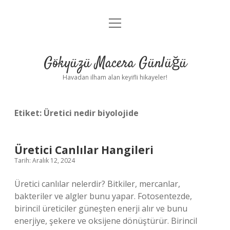
menüyü
Anasayfa
aç
Gizlilik Politikası
Gökyüzü Macera Günlüğü
Yasal Uyarı
Havadan ilham alan keyifli hikayeler!
Hakkımızda
Etiket:
Üretici nedir biyolojide
Üretici Canlılar Hangileri
Tarih: Aralık 12, 2024
Üretici canlılar nelerdir? Bitkiler, mercanlar,
bakteriler ve algler bunu yapar. Fotosentezde,
birincil üreticiler güneşten enerji alır ve bunu
enerjiye, şekere ve oksijene dönüştürür. Birincil