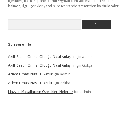
içerikleri,
backlinkpanelicomtr@gmail.com
adresine bildirmeniz
halinde, ilgili içerikler yasal süre içerisinde sitemizden kaldırılacaktır.
Arama
Son yorumlar
Akıllı Saatin Orjinal Olduğu Nasıl Anlaşılır
için
admin
Akıllı Saatin Orjinal Olduğu Nasıl Anlaşılır
için
Gökçe
Adem Elması Nasil Tuketilir
için
admin
Adem Elması Nasil Tuketilir
için
Zeliha
Hayvan Masallarının Özellikleri Nelerdir
için
admin