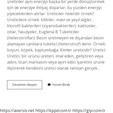
üreticiler aynı enerjiyi başka bir yerde dönüştürmek
için de enerjiye ihtiyaç duyarlar, bu yüzden enerjiyi
yiyeceklerden alırlar. Üreticiler nelerdir örnek?
Üreticilere örnek: bitkiler, mavi ve yeşil algler,
klorofil bakterileri (siyanobakteriler), kaktüsler,
otlar, fasulyeler, Euglena B Tüketiciler
(heterotroflar): Besin üretmeyen ve dışarıdan besin
alamayan canlılara tüketici (heterotrof) denir. Örnek:
koyun, köpek, kaplumbağa. Kimler üreticidir? Üretici:
Üretici, bir ürünü üreten, imal eden, geliştiren veya
adını, ticari markasını veya ayırt edici işaretini ürüne
iliştirerek kendisini üretici olarak tanıtan gerçek…
Üretici
Devamını okuyun
Yorum Bırak
Canlılar
Hangileri
https://aversis.net
https://kppd.com.tr
https://giyi.com.tr