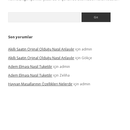
Arama
Son yorumlar
Akıllı Saatin Orjinal Olduğu Nasıl Anlaşılır
için
admin
Akıllı Saatin Orjinal Olduğu Nasıl Anlaşılır
için
Gökçe
Adem Elması Nasil Tuketilir
için
admin
Adem Elması Nasil Tuketilir
için
Zeliha
Hayvan Masallarının Özellikleri Nelerdir
için
admin
bet twitter