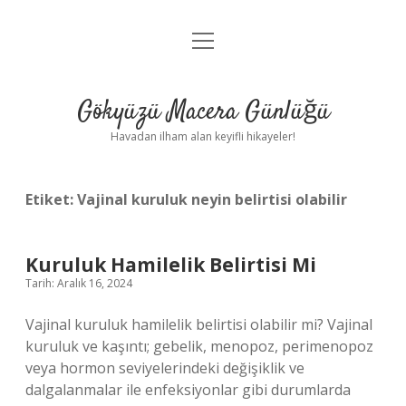
menüyü
Anasayfa
aç
Gizlilik Politikası
Gökyüzü Macera Günlüğü
Yasal Uyarı
Havadan ilham alan keyifli hikayeler!
Hakkımızda
Etiket:
Vajinal kuruluk neyin belirtisi olabilir
Kuruluk Hamilelik Belirtisi Mi
Tarih: Aralık 16, 2024
Vajinal kuruluk hamilelik belirtisi olabilir mi? Vajinal
kuruluk ve kaşıntı; gebelik, menopoz, perimenopoz
veya hormon seviyelerindeki değişiklik ve
dalgalanmalar ile enfeksiyonlar gibi durumlarda