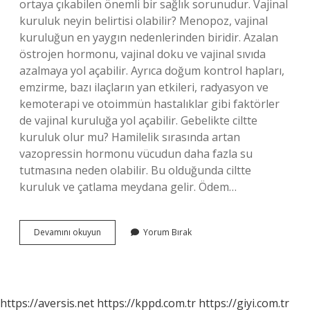
ortaya çıkabilen önemli bir sağlık sorunudur. Vajinal
kuruluk neyin belirtisi olabilir? Menopoz, vajinal
kuruluğun en yaygın nedenlerinden biridir. Azalan
östrojen hormonu, vajinal doku ve vajinal sıvıda
azalmaya yol açabilir. Ayrıca doğum kontrol hapları,
emzirme, bazı ilaçların yan etkileri, radyasyon ve
kemoterapi ve otoimmün hastalıklar gibi faktörler
de vajinal kuruluğa yol açabilir. Gebelikte ciltte
kuruluk olur mu? Hamilelik sırasında artan
vazopressin hormonu vücudun daha fazla su
tutmasına neden olabilir. Bu olduğunda ciltte
kuruluk ve çatlama meydana gelir. Ödem…
Kuruluk
Devamını okuyun
Yorum Bırak
Hamilelik
Belirtisi
Mi
https://aversis.net
https://kppd.com.tr
https://giyi.com.tr