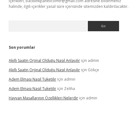
içerikleri,
backlinkpanelicomtr@gmail.com
adresine bildirmeniz
halinde, ilgili içerikler yasal süre içerisinde sitemizden kaldırılacaktır.
Arama
Son yorumlar
Akıllı Saatin Orjinal Olduğu Nasıl Anlaşılır
için
admin
Akıllı Saatin Orjinal Olduğu Nasıl Anlaşılır
için
Gökçe
Adem Elması Nasil Tuketilir
için
admin
Adem Elması Nasil Tuketilir
için
Zeliha
Hayvan Masallarının Özellikleri Nelerdir
için
admin