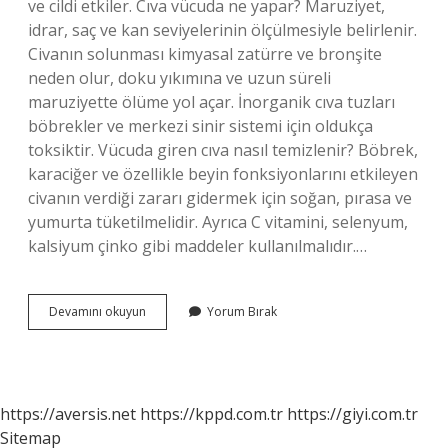
ve cildi etkiler. Cıva vücuda ne yapar? Maruziyet,
idrar, saç ve kan seviyelerinin ölçülmesiyle belirlenir.
Civanın solunması kimyasal zatürre ve bronşite
neden olur, doku yıkımına ve uzun süreli
maruziyette ölüme yol açar. İnorganik cıva tuzları
böbrekler ve merkezi sinir sistemi için oldukça
toksiktir. Vücuda giren cıva nasıl temizlenir? Böbrek,
karaciğer ve özellikle beyin fonksiyonlarını etkileyen
civanın verdiği zararı gidermek için soğan, pırasa ve
yumurta tüketilmelidir. Ayrıca C vitamini, selenyum,
kalsiyum çinko gibi maddeler kullanılmalıdır.…
Cıva
Devamını okuyun
Yorum Bırak
Cilde
Zarar
Verir
Mi
https://aversis.net
https://kppd.com.tr
https://giyi.com.tr
Sitemap