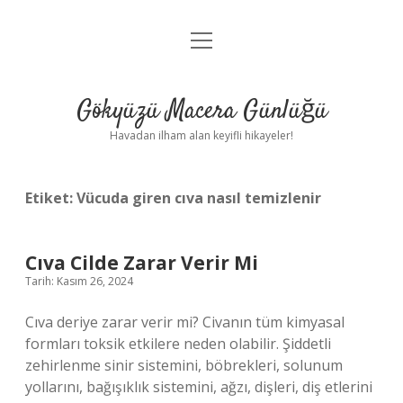
menüyü
Anasayfa
aç
Gizlilik Politikası
Gökyüzü Macera Günlüğü
Yasal Uyarı
Havadan ilham alan keyifli hikayeler!
Hakkımızda
Etiket:
Vücuda giren cıva nasıl temizlenir
Cıva Cilde Zarar Verir Mi
Tarih: Kasım 26, 2024
Cıva deriye zarar verir mi? Civanın tüm kimyasal
formları toksik etkilere neden olabilir. Şiddetli
zehirlenme sinir sistemini, böbrekleri, solunum
yollarını, bağışıklık sistemini, ağzı, dişleri, diş etlerini