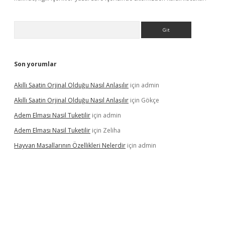
Arama
Son yorumlar
Akıllı Saatin Orjinal Olduğu Nasıl Anlaşılır
için
admin
Akıllı Saatin Orjinal Olduğu Nasıl Anlaşılır
için
Gökçe
Adem Elması Nasil Tuketilir
için
admin
Adem Elması Nasil Tuketilir
için
Zeliha
Hayvan Masallarının Özellikleri Nelerdir
için
admin
t twitter