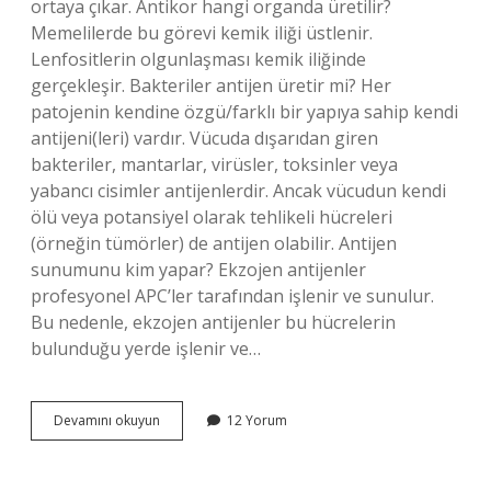
ortaya çıkar. Antikor hangi organda üretilir?
Memelilerde bu görevi kemik iliği üstlenir.
Lenfositlerin olgunlaşması kemik iliğinde
gerçekleşir. Bakteriler antijen üretir mi? Her
patojenin kendine özgü/farklı bir yapıya sahip kendi
antijeni(leri) vardır. Vücuda dışarıdan giren
bakteriler, mantarlar, virüsler, toksinler veya
yabancı cisimler antijenlerdir. Ancak vücudun kendi
ölü veya potansiyel olarak tehlikeli hücreleri
(örneğin tümörler) de antijen olabilir. Antijen
sunumunu kim yapar? Ekzojen antijenler
profesyonel APC’ler tarafından işlenir ve sunulur.
Bu nedenle, ekzojen antijenler bu hücrelerin
bulunduğu yerde işlenir ve…
Antijenleri
Devamını okuyun
12 Yorum
Kim
Üretir