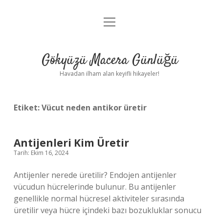
menüyü
Anasayfa
aç
Gizlilik Politikası
Gökyüzü Macera Günlüğü
Yasal Uyarı
Havadan ilham alan keyifli hikayeler!
Hakkımızda
Etiket:
Vücut neden antikor üretir
Antijenleri Kim Üretir
Tarih: Ekim 16, 2024
Antijenler nerede üretilir? Endojen antijenler
vücudun hücrelerinde bulunur. Bu antijenler
genellikle normal hücresel aktiviteler sırasında
üretilir veya hücre içindeki bazı bozukluklar sonucu