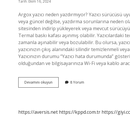
Tarih: Ekim 16, 2024
Argox yazıcı neden yazdırmıyor? Yazıcı sürücüsü u
veya güncel değilse, yazdırma sorunlarına neden ol
sitesinden indirip yükleyerek veya mevcut sürücüyü 
Termal baskı kafası aşınmış olabilir. Yazıcılardaki t
zamanla aşınabilir veya bozulabilir. Bu olursa, yazıc
yazıcınızın çıkış alanındaki silindir temizlenmeli veya
Yazıcınızın durumu “Yazıcı hata durumunda” gösteriyo
olduğundan ve bilgisayarınıza Wi-Fi veya kablo arac
Argox
Devamını okuyun
8 Yorum
Barkod
Yazıcı
Neden
Yazdırmıyor
https://aversis.net
https://kppd.com.tr
https://giyi.c