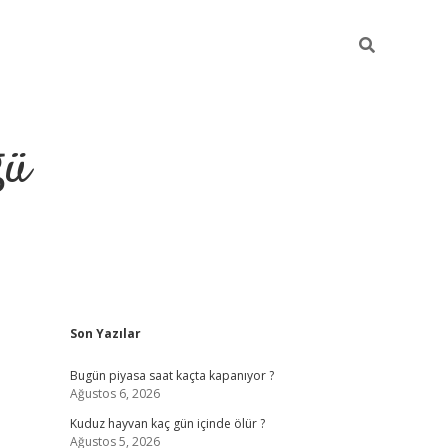
ğü
Sidebar
Son Yazılar
hiltonbet twitter
Bugün piyasa saat kaçta kapanıyor ?
Ağustos 6, 2026
Kuduz hayvan kaç gün içinde ölür ?
Ağustos 5, 2026