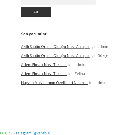
Son yorumlar
Akıllı Saatin Orjinal Olduğu Nasıl Anlaşılır
için
admin
Akıllı Saatin Orjinal Olduğu Nasıl Anlaşılır
için
Gökçe
Adem Elması Nasil Tuketilir
için
admin
Adem Elması Nasil Tuketilir
için
Zeliha
Hayvan Masallarının Özellikleri Nelerdir
için
admin
06 0 726
Telegram: @karabul