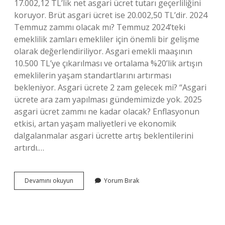
17.002,12 TL’lik net asgari ücret tutarı geçerliliğini
koruyor. Brüt asgari ücret ise 20.002,50 TL’dir. 2024
Temmuz zammı olacak mı? Temmuz 2024’teki
emeklilik zamları emekliler için önemli bir gelişme
olarak değerlendiriliyor. Asgari emekli maaşının
10.500 TL’ye çıkarılması ve ortalama %20’lik artışın
emeklilerin yaşam standartlarını artırması
bekleniyor. Asgari ücrete 2 zam gelecek mi? “Asgari
ücrete ara zam yapılması gündemimizde yok. 2025
asgari ücret zammı ne kadar olacak? Enflasyonun
etkisi, artan yaşam maliyetleri ve ekonomik
dalgalanmalar asgari ücrette artış beklentilerini
artırdı.…
2024
Devamını okuyun
Yorum Bırak
Temmuz
Asgari
Ücret
Zam