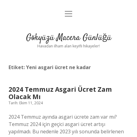
menüyü
Anasayfa
aç
Gizlilik Politikası
Gökyüzü Macera Günlüğü
Yasal Uyarı
Havadan ilham alan keyifli hikayeler!
Hakkımızda
Etiket:
Yeni asgari ücret ne kadar
2024 Temmuz Asgari Ücret Zam
Olacak Mı
Tarih: Ekim 11, 2024
2024 Temmuz ayında asgari ücrete zam var mı?
Temmuz 2024 için geçici asgari ücret artışı
yapılmadı. Bu nedenle 2023 yılı sonunda belirlenen