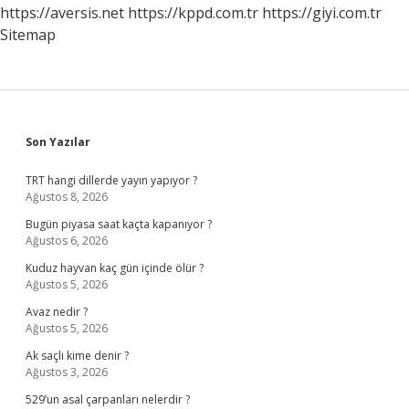
Olacak
https://aversis.net
https://kppd.com.tr
https://giyi.com.tr
Mı
Sitemap
Sidebar
Son Yazılar
TRT hangi dillerde yayın yapıyor ?
Ağustos 8, 2026
Bugün piyasa saat kaçta kapanıyor ?
Ağustos 6, 2026
Kuduz hayvan kaç gün içinde ölür ?
Ağustos 5, 2026
Avaz nedir ?
Ağustos 5, 2026
Ak saçlı kime denir ?
Ağustos 3, 2026
529’un asal çarpanları nelerdir ?