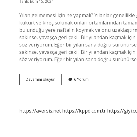
Tarih: Ekim 15, 2024
Yılan gelmemesi için ne yapmalı? Yılanlar genellik
kükürt ve kireç sokmak onları ortamlarından tamamen
bulunduğu yere naftalin koymak ve onu uzaklaştırmak
sakinse, yavaşça geri çekil. Bir yılandan kaçmak için
söz veriyorum. Eğer bir yılan sana doğru sürünürse
sakinse, yavaşça geri çekil. Bir yılandan kaçmak için
söz veriyorum. Eğer bir yılan sana doğru sürünürs
Yılan
Devamını okuyun
6 Yorum
Ne
Olursa
Gelmez
https://aversis.net
https://kppd.com.tr
https://giyi.c