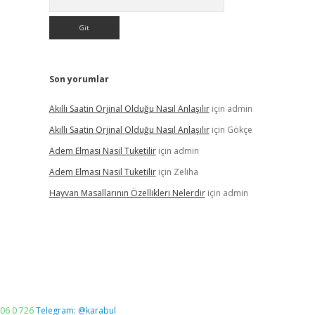
Son yorumlar
Akıllı Saatin Orjinal Olduğu Nasıl Anlaşılır
için
admin
Akıllı Saatin Orjinal Olduğu Nasıl Anlaşılır
için
Gökçe
Adem Elması Nasil Tuketilir
için
admin
Adem Elması Nasil Tuketilir
için
Zeliha
Hayvan Masallarının Özellikleri Nelerdir
için
admin
06 0 726
Telegram: @karabul