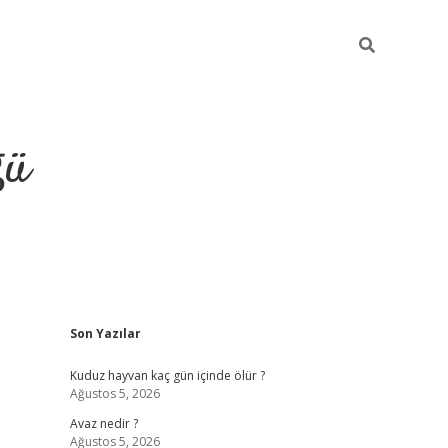
ğü
Sidebar
Son Yazılar
hiltonbet twitter
Kuduz hayvan kaç gün içinde ölür ?
Ağustos 5, 2026
Avaz nedir ?
Ağustos 5, 2026