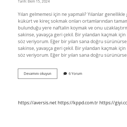
Tarih: Ekim 15, 2024
Yılan gelmemesi için ne yapmalı? Yılanlar genellik
kükürt ve kireç sokmak onları ortamlarından tamamen
bulunduğu yere naftalin koymak ve onu uzaklaştırmak
sakinse, yavaşça geri çekil. Bir yılandan kaçmak için
söz veriyorum. Eğer bir yılan sana doğru sürünürse
sakinse, yavaşça geri çekil. Bir yılandan kaçmak için
söz veriyorum. Eğer bir yılan sana doğru sürünürs
Yılan
Devamını okuyun
6 Yorum
Ne
Olursa
Gelmez
https://aversis.net
https://kppd.com.tr
https://giyi.c