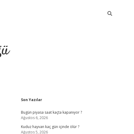
ğü
Sidebar
Son Yazılar
hiltonbet twitter
Bugün piyasa saat kaçta kapanıyor ?
Ağustos 6, 2026
Kuduz hayvan kaç gün içinde ölür ?
Ağustos 5, 2026