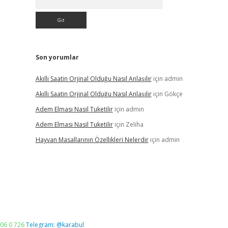
Son yorumlar
Akıllı Saatin Orjinal Olduğu Nasıl Anlaşılır
için
admin
Akıllı Saatin Orjinal Olduğu Nasıl Anlaşılır
için
Gökçe
Adem Elması Nasil Tuketilir
için
admin
Adem Elması Nasil Tuketilir
için
Zeliha
Hayvan Masallarının Özellikleri Nelerdir
için
admin
06 0 726
Telegram: @karabul