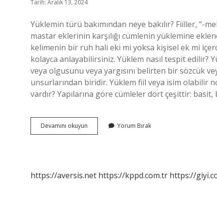
Tarih: Aralık 13, 2024
Yüklemin türü bakımından neye bakılır? Fiiller, “-m
mastar eklerinin karşılığı cümlenin yüklemine eklener
kelimenin bir ruh hali eki mi yoksa kişisel ek mi içer
kolayca anlayabilirsiniz. Yüklem nasıl tespit edilir?
veya olgusunu veya yargısını belirten bir sözcük ve
unsurlarından biridir. Yüklem fiil veya isim olabilir 
vardır? Yapılarına göre cümleler dört çeşittir: basit, 
Yüklem
Devamını okuyun
Yorum Bırak
Türü
Nasıl
Bulunur
https://aversis.net
https://kppd.com.tr
https://giyi.c