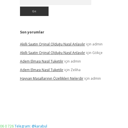
Son yorumlar
Akıllı Saatin Orjinal Olduğu Nasıl Anlaşılır
için
admin
Akıllı Saatin Orjinal Olduğu Nasıl Anlaşılır
için
Gökçe
Adem Elması Nasil Tuketilir
için
admin
Adem Elması Nasil Tuketilir
için
Zeliha
Hayvan Masallarının Özellikleri Nelerdir
için
admin
06 0 726
Telegram: @karabul