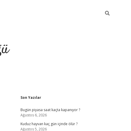
ğü
Sidebar
Son Yazılar
hiltonbet twitter
Bugün piyasa saat kaçta kapanıyor ?
Ağustos 6, 2026
Kuduz hayvan kaç gün içinde ölür ?
Ağustos 5, 2026