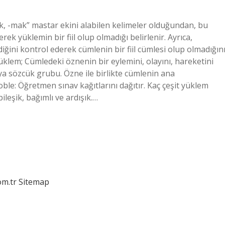
ek, -mak” mastar ekini alabilen kelimeler olduğundan, bu
ek yüklemin bir fiil olup olmadığı belirlenir. Ayrıca,
diğini kontrol ederek cümlenin bir fiil cümlesi olup olmadığın
 Yüklem; Cümledeki öznenin bir eylemini, olayını, hareketini
ya sözcük grubu. Özne ile birlikte cümlenin ana
noble: Öğretmen sınav kağıtlarını dağıtır. Kaç çeşit yüklem
bileşik, bağımlı ve ardışık.…
om.tr
Sitemap