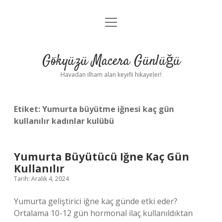
menüyü
Anasayfa
aç
Gizlilik Politikası
Gökyüzü Macera Günlüğü
Yasal Uyarı
Havadan ilham alan keyifli hikayeler!
Hakkımızda
Etiket:
Yumurta büyütme iğnesi kaç gün
kullanılır kadınlar kulübü
Yumurta Büyütücü Iğne Kaç Gün
Kullanılır
Tarih: Aralık 4, 2024
Yumurta geliştirici iğne kaç günde etki eder?
Ortalama 10-12 gün hormonal ilaç kullanıldıktan