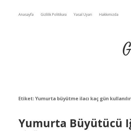
Anasayfa
Gizlilik Politikası
Yasal Uyarı
Hakkımızda
G
Etiket:
Yumurta büyütme ilacı kaç gün kullanılır
Yumurta Büyütücü Iğ