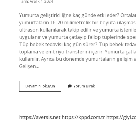
Tarih: Aralık 4, 2024
Yumurta geliştirici iğne kaç günde etki eder? Ortal
yumurtaların 16-20 milimetrelik bir boyuta ulaşmas
ultrason kullanılarak takip edilir ve yumurta isteni
uygulanır ve yumurta çatlayıp fallop tüplerinde sper
Tüp bebek tedavisi kaç gün sürer? Tüp bebek teda
toplama ve embriyo transferini içerir. Yumurta çatla
kullanılır. Ayrıca bu dönemde yumurtaların gelişim a
Gelişen…
Yumurta
Devamını okuyun
Yorum Bırak
Büyütücü
Iğne
Kaç
Gün
Kullanılır
https://aversis.net
https://kppd.com.tr
https://giyi.c