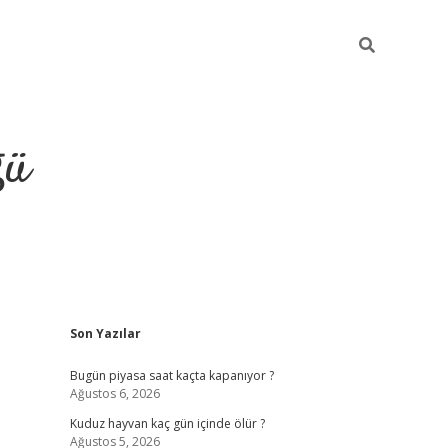
ğü
Sidebar
Son Yazılar
hiltonbet twitter
Bugün piyasa saat kaçta kapanıyor ?
Ağustos 6, 2026
Kuduz hayvan kaç gün içinde ölür ?
Ağustos 5, 2026