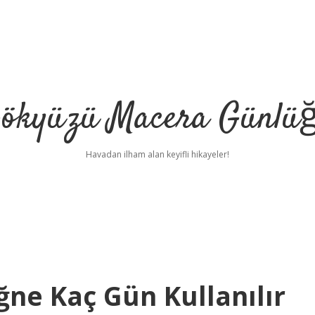
ökyüzü Macera Günlü
Havadan ilham alan keyifli hikayeler!
ne Kaç Gün Kullanılır