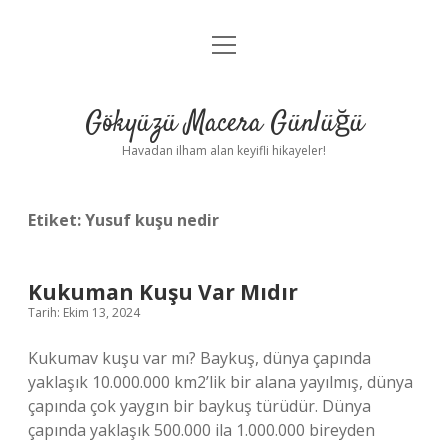
menüyü
Anasayfa
aç
Gizlilik Politikası
Gökyüzü Macera Günlüğü
Yasal Uyarı
Havadan ilham alan keyifli hikayeler!
Hakkımızda
Etiket:
Yusuf kuşu nedir
Kukuman Kuşu Var Mıdır
Tarih: Ekim 13, 2024
Kukumav kuşu var mı? Baykuş, dünya çapında
yaklaşık 10.000.000 km2’lik bir alana yayılmış, dünya
çapında çok yaygın bir baykuş türüdür. Dünya
çapında yaklaşık 500.000 ila 1.000.000 bireyden