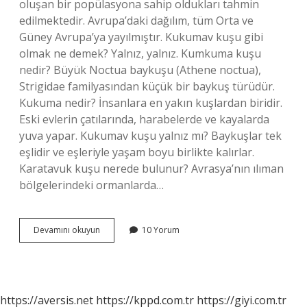
oluşan bir popülasyona sahip oldukları tahmin
edilmektedir. Avrupa’daki dağılım, tüm Orta ve
Güney Avrupa’ya yayılmıştır. Kukumav kuşu gibi
olmak ne demek? Yalnız, yalnız. Kumkuma kuşu
nedir? Büyük Noctua baykuşu (Athene noctua),
Strigidae familyasından küçük bir baykuş türüdür.
Kukuma nedir? İnsanlara en yakın kuşlardan biridir.
Eski evlerin çatılarında, harabelerde ve kayalarda
yuva yapar. Kukumav kuşu yalnız mı? Baykuşlar tek
eşlidir ve eşleriyle yaşam boyu birlikte kalırlar.
Karatavuk kuşu nerede bulunur? Avrasya’nın ılıman
bölgelerindeki ormanlarda…
Kukuman
Devamını okuyun
10 Yorum
Kuşu
Var
Mıdır
https://aversis.net
https://kppd.com.tr
https://giyi.com.tr