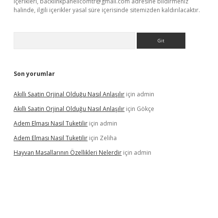
içerikleri,
backlinkpanelicomtr@gmail.com
adresine bildirmeniz
halinde, ilgili içerikler yasal süre içerisinde sitemizden kaldırılacaktır.
Arama
Son yorumlar
Akıllı Saatin Orjinal Olduğu Nasıl Anlaşılır
için
admin
Akıllı Saatin Orjinal Olduğu Nasıl Anlaşılır
için
Gökçe
Adem Elması Nasil Tuketilir
için
admin
Adem Elması Nasil Tuketilir
için
Zeliha
Hayvan Masallarının Özellikleri Nelerdir
için
admin