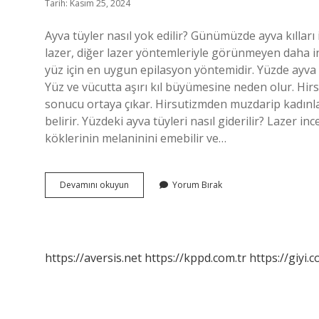
Tarih: Kasım 25, 2024
Ayva tüyler nasıl yok edilir? Günümüzde ayva kılları 
lazer, diğer lazer yöntemleriyle görünmeyen daha inc
yüz için en uygun epilasyon yöntemidir. Yüzde ayva
Yüz ve vücutta aşırı kıl büyümesine neden olur. Hi
sonucu ortaya çıkar. Hirsutizmden muzdarip kadınlar
belirir. Yüzdeki ayva tüyleri nasıl giderilir? Lazer inc
köklerinin melaninini emebilir ve…
Ayva
Devamını okuyun
Yorum Bırak
Tüyü
Neden
Olur
https://aversis.net
https://kppd.com.tr
https://giyi.c