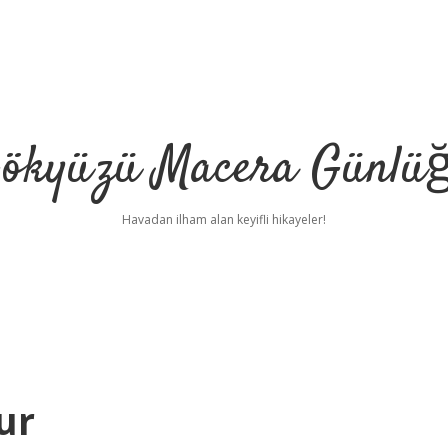
ökyüzü Macera Günlü
Havadan ilham alan keyifli hikayeler!
ur