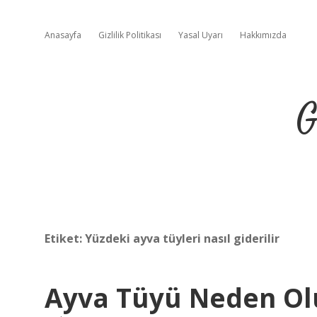
Anasayfa
Gizlilik Politikası
Yasal Uyarı
Hakkımızda
G
Etiket:
Yüzdeki ayva tüyleri nasıl giderilir
Ayva Tüyü Neden Ol