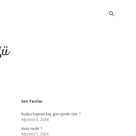
ğü
Sidebar
Son Yazılar
hiltonbet twit
Kuduz hayvan kaç gün içinde ölür ?
Ağustos 5, 2026
Avaz nedir ?
Ağustos 5, 2026