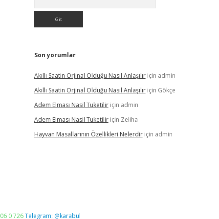
Son yorumlar
Akıllı Saatin Orjinal Olduğu Nasıl Anlaşılır
için
admin
Akıllı Saatin Orjinal Olduğu Nasıl Anlaşılır
için
Gökçe
Adem Elması Nasil Tuketilir
için
admin
Adem Elması Nasil Tuketilir
için
Zeliha
Hayvan Masallarının Özellikleri Nelerdir
için
admin
06 0 726
Telegram: @karabul