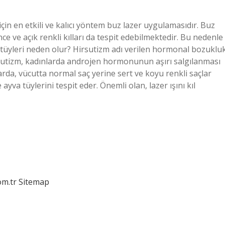
için en etkili ve kalıcı yöntem buz lazer uygulamasıdır. Buz
e ve açık renkli kılları da tespit edebilmektedir. Bu nedenle
 tüyleri neden olur? Hirsutizm adı verilen hormonal bozukluk
rsutizm, kadınlarda androjen hormonunun aşırı salgılanması
da, vücutta normal saç yerine sert ve koyu renkli saçlar
e ayva tüylerini tespit eder. Önemli olan, lazer ışını kıl
om.tr
Sitemap