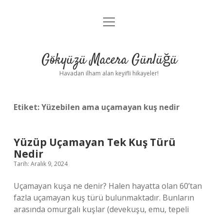
menüyü
Anasayfa
aç
Gizlilik Politikası
Gökyüzü Macera Günlüğü
Yasal Uyarı
Havadan ilham alan keyifli hikayeler!
Hakkımızda
Etiket:
Yüzebilen ama uçamayan kuş nedir
Yüzüp Uçamayan Tek Kuş Türü
Nedir
Tarih: Aralık 9, 2024
Uçamayan kuşa ne denir? Halen hayatta olan 60’tan
fazla uçamayan kuş türü bulunmaktadır. Bunların
arasında omurgalı kuşlar (devekuşu, emu, tepeli