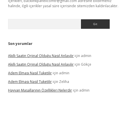
içerikleri,
backlinkpanelicomtr@gmail.com
adresine bildirmeniz
halinde, ilgili içerikler yasal süre içerisinde sitemizden kaldırılacaktır.
Arama
Son yorumlar
Akıllı Saatin Orjinal Olduğu Nasıl Anlaşılır
için
admin
Akıllı Saatin Orjinal Olduğu Nasıl Anlaşılır
için
Gökçe
Adem Elması Nasil Tuketilir
için
admin
Adem Elması Nasil Tuketilir
için
Zeliha
Hayvan Masallarının Özellikleri Nelerdir
için
admin