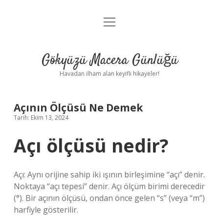
menüyü
Anasayfa
aç
Gizlilik Politikası
Gökyüzü Macera Günlüğü
Yasal Uyarı
Havadan ilham alan keyifli hikayeler!
Hakkımızda
Açının Ölçüsü Ne Demek
Tarih: Ekim 13, 2024
Açı ölçüsü nedir?
Açı: Aynı orijine sahip iki ışının birleşimine “açı” denir.
Noktaya “açı tepesi” denir. Açı ölçüm birimi derecedir
(°). Bir açının ölçüsü, ondan önce gelen “s” (veya “m”)
harfiyle gösterilir.