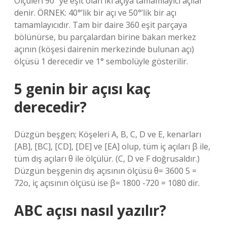
Ölçüleri 90°’ye eşit olan iki açıya tamamlayıcı açılar
denir. ÖRNEK: 40°’lik bir açı ve 50°’lik bir açı
tamamlayıcıdır. Tam bir daire 360 ​​eşit parçaya
bölünürse, bu parçalardan birine bakan merkez
açının (köşesi dairenin merkezinde bulunan açı)
ölçüsü 1 derecedir ve 1° sembolüyle gösterilir.
5 genin bir açısı kaç
derecedir?
Düzgün beşgen; Köşeleri A, B, C, D ve E, kenarları
[AB], [BC], [CD], [DE] ve [EA] olup, tüm iç açıları β ile,
tüm dış açıları θ ile ölçülür. (C, D ve F doğrusaldır.)
Düzgün beşgenin dış açısının ölçüsü θ= 3600 5 =
72o, iç açısının ölçüsü ise β= 1800 -720 = 1080 dir.
ABC açısı nasıl yazılır?