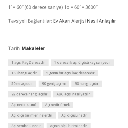
1′ = 60″ (60 derece saniye) 1o = 60′ = 3600″
Tavsiyeli Bağlantılar:
Ev Akarı Alerjisi Nasıl Anlaşılır
Tarih:
Makaleler
1 açısı Kaç Derecedir
1 derecelik açı ölçüsü kaç saniyedir
180 hangi açıdır
5 genin bir açısı kaç derecedir
50 ne açısıdır
90 geniş açı mı
90 hangi açıdır
92 derece hangi açıdır
ABC açısı nasıl yazılır
Açı nedir 4 sınıf
Açı nedir örnek
Açı ölçü birimleri nelerdir
Açı ölçüsü nedir
Açı sembolü nedir
Açının ölçü birimi nedir