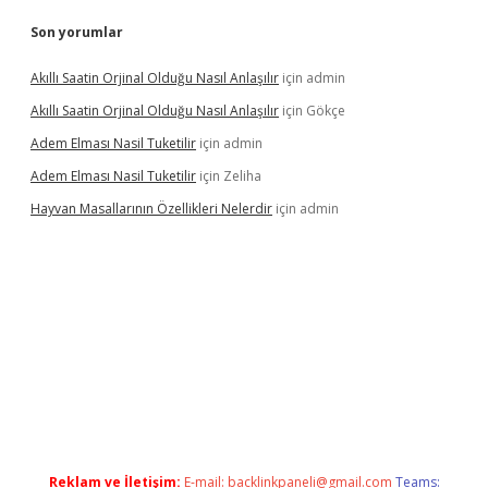
Son yorumlar
Akıllı Saatin Orjinal Olduğu Nasıl Anlaşılır
için
admin
Akıllı Saatin Orjinal Olduğu Nasıl Anlaşılır
için
Gökçe
Adem Elması Nasil Tuketilir
için
admin
Adem Elması Nasil Tuketilir
için
Zeliha
Hayvan Masallarının Özellikleri Nelerdir
için
admin
et twitter
Reklam ve İletişim:
E-mail:
backlinkpaneli@gmail.com
Teams: