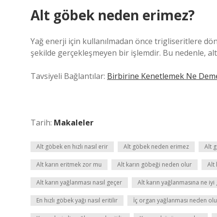
Alt göbek neden erimez?
Yağ enerji için kullanılmadan önce trigliseritlere dö
şekilde gerçekleşmeyen bir işlemdir. Bu nedenle, alt
Tavsiyeli Bağlantılar:
Birbirine Kenetlemek Ne Dem
Tarih:
Makaleler
Alt göbek en hızlı nasıl erir
Alt göbek neden erimez
Alt 
Alt karın eritmek zor mu
Alt karın göbeği neden olur
Alt
Alt karın yağlanması nasıl geçer
Alt karın yağlanmasına ne iyi 
En hızlı göbek yağı nasıl eritilir
İç organ yağlanması neden olu