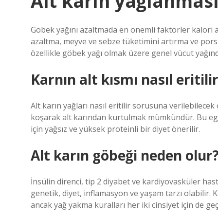
Alt karın yağlanması
Göbek yağını azaltmada en önemli faktörler kalori al
azaltma, meyve ve sebze tüketimini artırma ve porsiy
özellikle göbek yağı olmak üzere genel vücut yağınd
Karnın alt kısmı nasıl eritili
Alt karın yağları nasıl eritilir sorusuna verilebilec
koşarak alt karından kurtulmak mümkündür. Bu egzer
için yağsız ve yüksek proteinli bir diyet önerilir.
Alt karın göbeği neden olur
İnsülin direnci, tip 2 diyabet ve kardiyovasküler has
genetik, diyet, inflamasyon ve yaşam tarzı olabilir. K
ancak yağ yakma kuralları her iki cinsiyet için de geçe