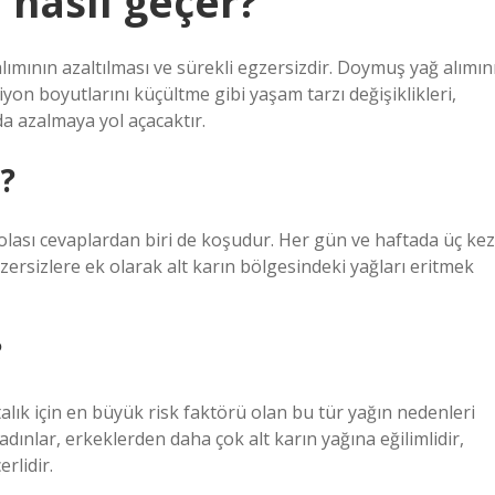
 nasıl geçer?
ımının azaltılması ve sürekli egzersizdir. Doymuş yağ alımın
on boyutlarını küçültme gibi yaşam tarzı değişiklikleri,
a azalmaya yol açacaktır.
r?
ek olası cevaplardan biri de koşudur. Her gün ve haftada üç kez
sizlere ek olarak alt karın bölgesindeki yağları eritmek
?
talık için en büyük risk faktörü olan bu tür yağın nedenleri
adınlar, erkeklerden daha çok alt karın yağına eğilimlidir,
rlidir.