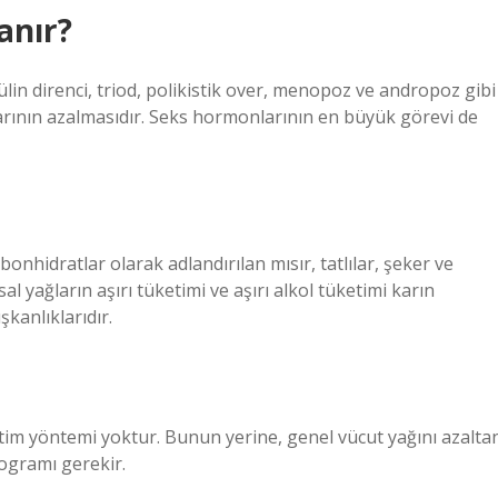
anır?
ülin direnci, triod, polikistik over, menopoz ve andropoz gibi
rının azalmasıdır. Seks hormonlarının en büyük görevi de
bonhidratlar olarak adlandırılan mısır, tatlılar, şeker ve
al yağların aşırı tüketimi ve aşırı alkol tüketimi karın
kanlıklarıdır.
ğitim yöntemi yoktur. Bunun yerine, genel vücut yağını azalta
rogramı gerekir.