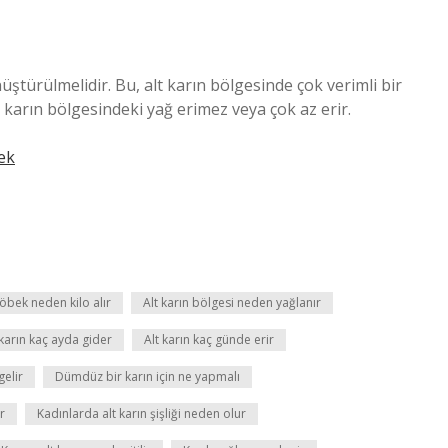
nüştürülmelidir. Bu, alt karın bölgesinde çok verimli bir
 karın bölgesindeki yağ erimez veya çok az erir.
ek
göbek neden kilo alır
Alt karın bölgesi neden yağlanır
 karın kaç ayda gider
Alt karın kaç günde erir
gelir
Dümdüz bir karın için ne yapmalı
r
Kadınlarda alt karın şişliği neden olur