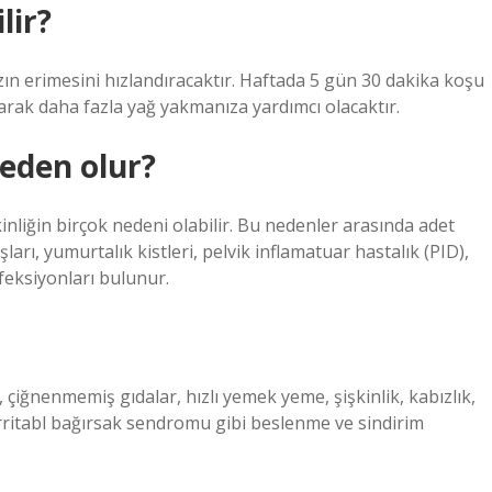
lir?
ızın erimesini hızlandıracaktır. Haftada 5 gün 30 dakika koşu
ırarak daha fazla yağ yakmanıza yardımcı olacaktır.
neden olur?
kinliğin birçok nedeni olabilir. Bu nedenler arasında adet
ları, yumurtalık kistleri, pelvik inflamatuar hastalık (PID),
nfeksiyonları bulunur.
, çiğnenmemiş gıdalar, hızlı yemek yeme, şişkinlik, kabızlık,
, irritabl bağırsak sendromu gibi beslenme ve sindirim