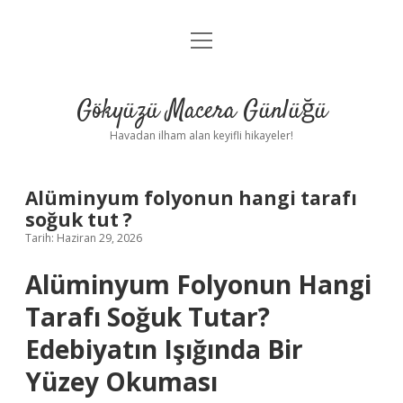
menüyü
Anasayfa
aç
Gizlilik Politikası
Gökyüzü Macera Günlüğü
Yasal Uyarı
Havadan ilham alan keyifli hikayeler!
Hakkımızda
Alüminyum folyonun hangi tarafı
soğuk tut ?
Tarih: Haziran 29, 2026
Alüminyum Folyonun Hangi
Tarafı Soğuk Tutar?
Edebiyatın Işığında Bir
Yüzey Okuması