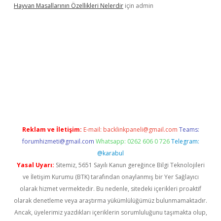
Hayvan Masallarının Özellikleri Nelerdir
için
admin
onbet twitter
Reklam ve İletişim:
E-mail:
backlinkpaneli@gmail.com
Teams:
forumhizmeti@gmail.com
Whatsapp: 0262 606 0 726
Telegram:
@karabul
Yasal Uyarı:
Sitemiz, 5651 Sayılı Kanun gereğince Bilgi Teknolojileri
ve İletişim Kurumu (BTK) tarafından onaylanmış bir Yer Sağlayıcı
olarak hizmet vermektedir. Bu nedenle, sitedeki içerikleri proaktif
olarak denetleme veya araştırma yükümlülüğümüz bulunmamaktadır.
Ancak, üyelerimiz yazdıkları içeriklerin sorumluluğunu taşımakta olup,