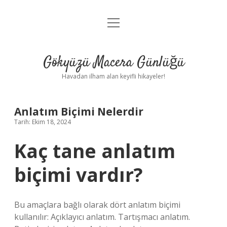
menüyü
Anasayfa
aç
Gizlilik Politikası
Gökyüzü Macera Günlüğü
Yasal Uyarı
Havadan ilham alan keyifli hikayeler!
Hakkımızda
Anlatım Biçimi Nelerdir
Tarih: Ekim 18, 2024
Kaç tane anlatım
biçimi vardır?
Bu amaçlara bağlı olarak dört anlatım biçimi
kullanılır: Açıklayıcı anlatım. Tartışmacı anlatım.