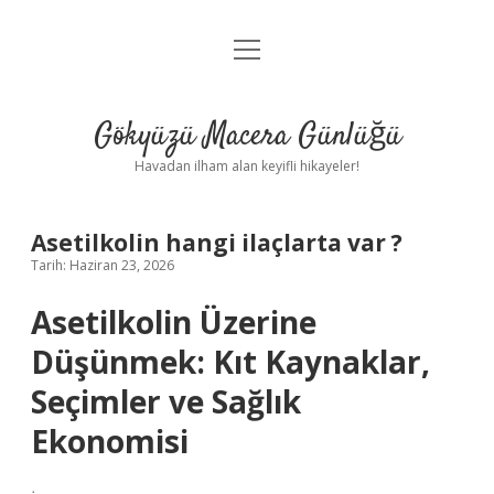
menüyü
Anasayfa
aç
Gizlilik Politikası
Gökyüzü Macera Günlüğü
Yasal Uyarı
Havadan ilham alan keyifli hikayeler!
Hakkımızda
Asetilkolin hangi ilaçlarta var ?
Tarih: Haziran 23, 2026
Asetilkolin Üzerine
Düşünmek: Kıt Kaynaklar,
Seçimler ve Sağlık
Ekonomisi