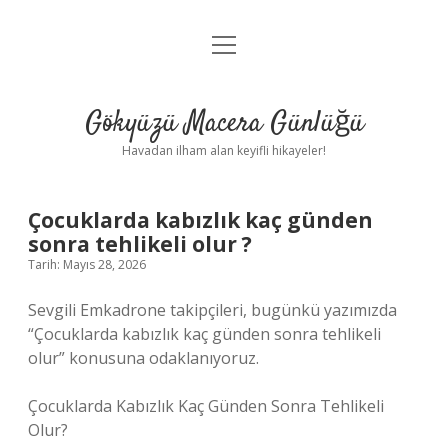
menüyü
Anasayfa
aç
Gizlilik Politikası
Gökyüzü Macera Günlüğü
Yasal Uyarı
Havadan ilham alan keyifli hikayeler!
Hakkımızda
Çocuklarda kabızlık kaç günden
sonra tehlikeli olur ?
Tarih: Mayıs 28, 2026
Sevgili Emkadrone takipçileri, bugünkü yazımızda
“Çocuklarda kabızlık kaç günden sonra tehlikeli
olur” konusuna odaklanıyoruz.
Çocuklarda Kabızlık Kaç Günden Sonra Tehlikeli
Olur?