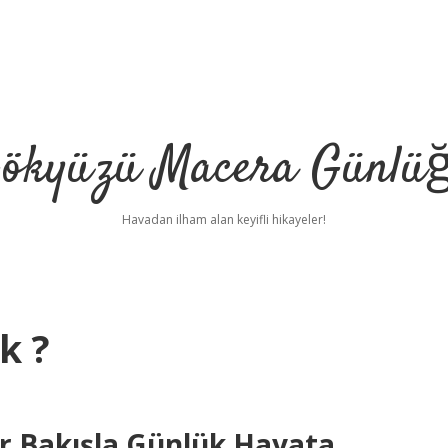
ökyüzü Macera Günlü
Havadan ilham alan keyifli hikayeler!
k ?
ir Bakışla Günlük Hayata