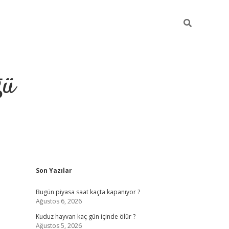
ğü
Sidebar
Son Yazılar
hiltonbet twitter
Bugün piyasa saat kaçta kapanıyor ?
Ağustos 6, 2026
Kuduz hayvan kaç gün içinde ölür ?
Ağustos 5, 2026