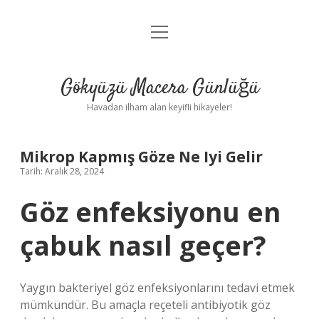
menüyü
Anasayfa
aç
Gizlilik Politikası
Gökyüzü Macera Günlüğü
Yasal Uyarı
Havadan ilham alan keyifli hikayeler!
Hakkımızda
Mikrop Kapmış Göze Ne Iyi Gelir
Tarih: Aralık 28, 2024
Göz enfeksiyonu en
çabuk nasıl geçer?
Yaygın bakteriyel göz enfeksiyonlarını tedavi etmek
mümkündür. Bu amaçla reçeteli antibiyotik göz