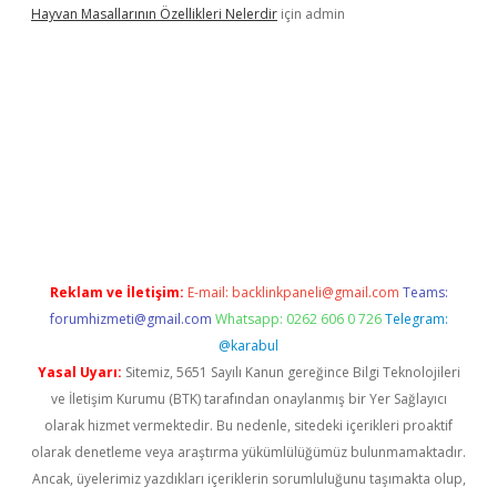
Hayvan Masallarının Özellikleri Nelerdir
için
admin
onbet twitter
Reklam ve İletişim:
E-mail:
backlinkpaneli@gmail.com
Teams:
forumhizmeti@gmail.com
Whatsapp: 0262 606 0 726
Telegram:
@karabul
Yasal Uyarı:
Sitemiz, 5651 Sayılı Kanun gereğince Bilgi Teknolojileri
ve İletişim Kurumu (BTK) tarafından onaylanmış bir Yer Sağlayıcı
olarak hizmet vermektedir. Bu nedenle, sitedeki içerikleri proaktif
olarak denetleme veya araştırma yükümlülüğümüz bulunmamaktadır.
Ancak, üyelerimiz yazdıkları içeriklerin sorumluluğunu taşımakta olup,