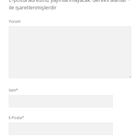
E-posta adresiniz yayınlanmayacak.
Gerekli alanlar
*
ile işaretlenmişlerdir
Yorum
İsim*
E-Posta*