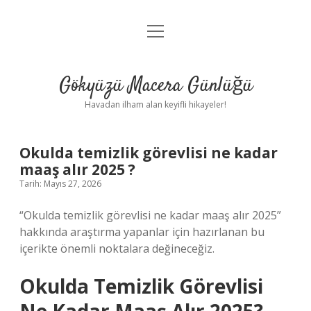
menüyü
Anasayfa
aç
Gizlilik Politikası
Gökyüzü Macera Günlüğü
Yasal Uyarı
Havadan ilham alan keyifli hikayeler!
Hakkımızda
Okulda temizlik görevlisi ne kadar
maaş alır 2025 ?
Tarih: Mayıs 27, 2026
“Okulda temizlik görevlisi ne kadar maaş alır 2025”
hakkında araştırma yapanlar için hazırlanan bu
içerikte önemli noktalara değineceğiz.
Okulda Temizlik Görevlisi