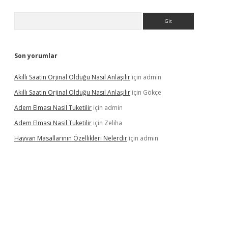
Arama
Son yorumlar
Akıllı Saatin Orjinal Olduğu Nasıl Anlaşılır
için
admin
Akıllı Saatin Orjinal Olduğu Nasıl Anlaşılır
için
Gökçe
Adem Elması Nasil Tuketilir
için
admin
Adem Elması Nasil Tuketilir
için
Zeliha
Hayvan Masallarının Özellikleri Nelerdir
için
admin
iltonbet twitter