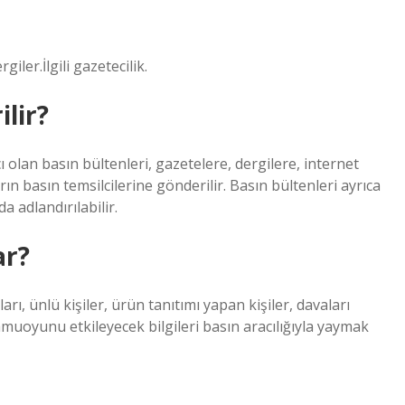
ler.İlgili gazetecilik.
lir?
ı olan basın bültenleri, gazetelere, dergilere, internet
n basın temsilcilerine gönderilir. Basın bültenleri ayrıca
a adlandırılabilir.
ar?
ları, ünlü kişiler, ürün tanıtımı yapan kişiler, davaları
amuoyunu etkileyecek bilgileri basın aracılığıyla yaymak