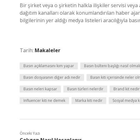
Bir şirket veya o şirketin halkla ilişkiler servisi ve
dağıtım kanalları olarak konumlandırılan haber ajansl
bilgilerinin yer aldığı medya listeleri aracılığıyla basın
Tarih:
Makaleler
Basın açıklamasını kim yapar
Basın bülteni başlığı nasıl olmal
Basın dosyasının diğer adı nedir
Basın kiti içerisinde neler ol
Basın neleri kapsar
Basın türleri nelerdir
Brand kit nedir
Influencer kiti ne demek
Marka kiti nedir
Sosyal medya ki
Önceki Yazı