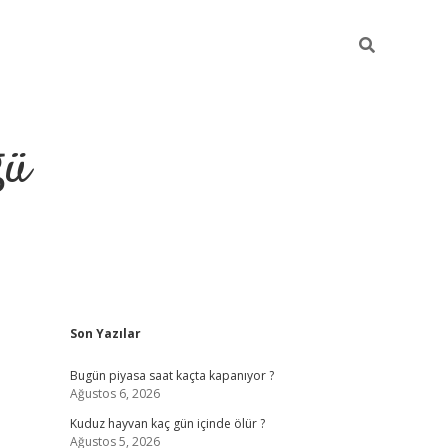
ğü
Sidebar
Son Yazılar
hiltonbet twitter
Bugün piyasa saat kaçta kapanıyor ?
Ağustos 6, 2026
Kuduz hayvan kaç gün içinde ölür ?
Ağustos 5, 2026