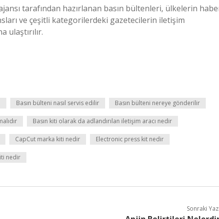
ya ajansı tarafından hazırlanan basın bültenleri, ülkelerin habe
arı ve çeşitli kategorilerdeki gazetecilerin iletişim
a ulaştırılır.
ı
Basın bülteni nasıl servis edilir
Basın bülteni nereye gönderilir
malıdır
Basın kiti olarak da adlandırılan iletişim aracı nedir
CapCut marka kiti nedir
Electronic press kit nedir
ti nedir
Sonraki Yaz