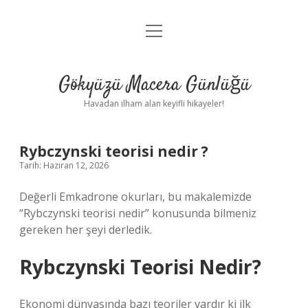
menüyü
Anasayfa
aç
Gizlilik Politikası
Gökyüzü Macera Günlüğü
Yasal Uyarı
Havadan ilham alan keyifli hikayeler!
Hakkımızda
Rybczynski teorisi nedir ?
Tarih: Haziran 12, 2026
Değerli Emkadrone okurları, bu makalemizde
“Rybczynski teorisi nedir” konusunda bilmeniz
gereken her şeyi derledik.
Rybczynski Teorisi Nedir?
Ekonomi dünyasında bazı teoriler vardır ki ilk