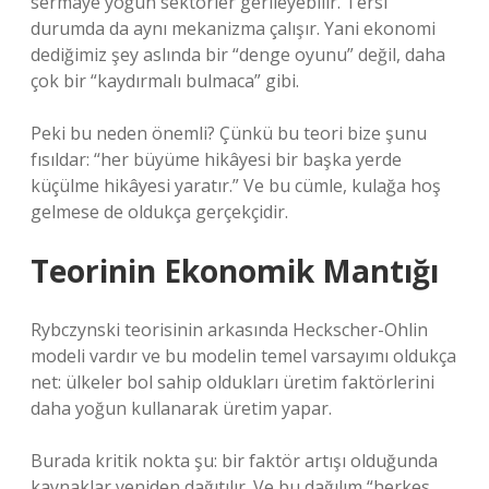
sermaye yoğun sektörler gerileyebilir. Tersi
durumda da aynı mekanizma çalışır. Yani ekonomi
dediğimiz şey aslında bir “denge oyunu” değil, daha
çok bir “kaydırmalı bulmaca” gibi.
Peki bu neden önemli? Çünkü bu teori bize şunu
fısıldar: “her büyüme hikâyesi bir başka yerde
küçülme hikâyesi yaratır.” Ve bu cümle, kulağa hoş
gelmese de oldukça gerçekçidir.
Teorinin Ekonomik Mantığı
Rybczynski teorisinin arkasında Heckscher-Ohlin
modeli vardır ve bu modelin temel varsayımı oldukça
net: ülkeler bol sahip oldukları üretim faktörlerini
daha yoğun kullanarak üretim yapar.
Burada kritik nokta şu: bir faktör artışı olduğunda
kaynaklar yeniden dağıtılır. Ve bu dağılım “herkes