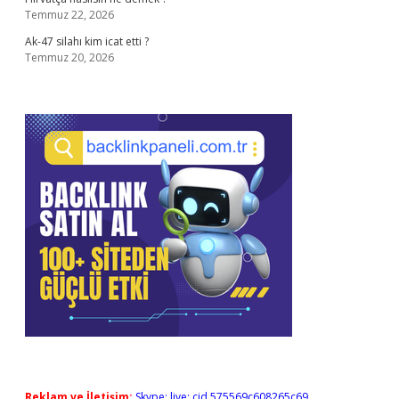
Temmuz 22, 2026
Ak-47 silahı kim icat etti ?
Temmuz 20, 2026
Reklam ve İletişim:
Skype: live:.cid.575569c608265c69