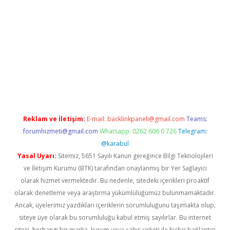
onbet twitter
Reklam ve İletişim:
E-mail:
backlinkpaneli@gmail.com
Teams:
forumhizmeti@gmail.com
Whatsapp: 0262 606 0 726
Telegram:
@karabul
Yasal Uyarı:
Sitemiz, 5651 Sayılı Kanun gereğince Bilgi Teknolojileri
ve İletişim Kurumu (BTK) tarafından onaylanmış bir Yer Sağlayıcı
olarak hizmet vermektedir. Bu nedenle, sitedeki içerikleri proaktif
olarak denetleme veya araştırma yükümlülüğümüz bulunmamaktadır.
Ancak, üyelerimiz yazdıkları içeriklerin sorumluluğunu taşımakta olup,
siteye üye olarak bu sorumluluğu kabul etmiş sayılırlar. Bu internet
sitesi, herhangi bir marka, kurum veya şahıs şirketi ile hiçbir bağlantısı