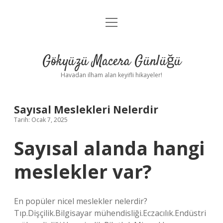
menüyü
Anasayfa
aç
Gizlilik Politikası
Gökyüzü Macera Günlüğü
Yasal Uyarı
Havadan ilham alan keyifli hikayeler!
Hakkımızda
Sayısal Meslekleri Nelerdir
Tarih: Ocak 7, 2025
Sayısal alanda hangi
meslekler var?
En popüler nicel meslekler nelerdir?
Tıp.Dişçilik.Bilgisayar mühendisliği.Eczacılık.Endüstri