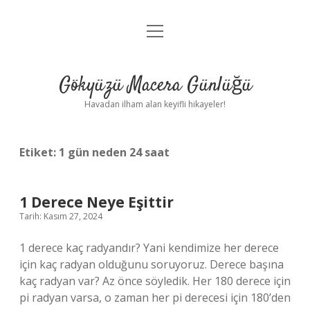
menüyü
Anasayfa
aç
Gizlilik Politikası
Gökyüzü Macera Günlüğü
Yasal Uyarı
Havadan ilham alan keyifli hikayeler!
Hakkımızda
Etiket:
1 gün neden 24 saat
1 Derece Neye Eşittir
Tarih: Kasım 27, 2024
1 derece kaç radyandır? Yani kendimize her derece
için kaç radyan olduğunu soruyoruz. Derece başına
kaç radyan var? Az önce söyledik. Her 180 derece için
pi radyan varsa, o zaman her pi derecesi için 180’den