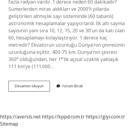
fazla radyan vardır. 1 derece neden 60 dakikadır?
Sümerlerden miras aldıkları ve 2000’li yıllarda
geliştirilen altmışlık sayı sisteminde (60 tabanlı)
astronomik hesaplamalar yapıyorlardı. İlk altı sayma
sayısının yanı sıra 10, 12, 15, 20 ve 30’un da katı olan
60, hesaplamayı kolaylaştırıyor. 1 derece kaç
metredir? Ekvatorun uzunluğu Dünya’nın çevresinin
uzunluğuna eşittir, 400-75 km. Dünya’nın çevresi
360° olduğundan, her 1°’lik açısal uzaklık yaklaşık
111 km’ye (111.000…
1
Devamını okuyun
Yorum Bırak
Derece
Neye
Eşittir
https://aversis.net
https://kppd.com.tr
https://giyi.com.tr
Sitemap