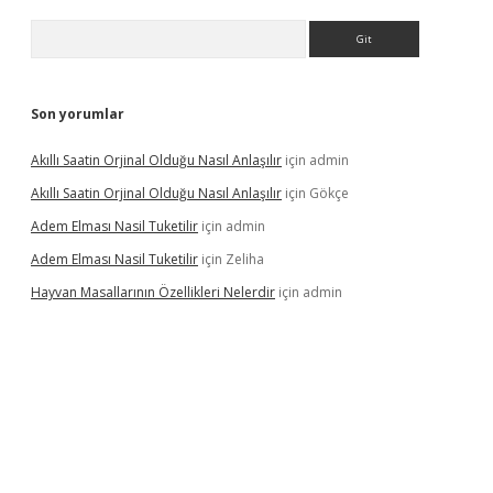
Arama
Son yorumlar
Akıllı Saatin Orjinal Olduğu Nasıl Anlaşılır
için
admin
Akıllı Saatin Orjinal Olduğu Nasıl Anlaşılır
için
Gökçe
Adem Elması Nasil Tuketilir
için
admin
Adem Elması Nasil Tuketilir
için
Zeliha
Hayvan Masallarının Özellikleri Nelerdir
için
admin
et twitter