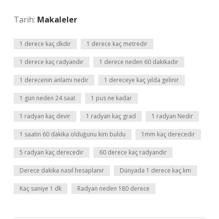
Tarih:
Makaleler
1 derece kaç dkdir
1 derece kaç metredir
1 derece kaç radyandır
1 derece neden 60 dakikadır
1 derecenin anlamı nedir
1 dereceye kaç yılda gelinir
1 gün neden 24 saat
1 pus ne kadar
1 radyan kaç devir
1 radyan kaç grad
1 radyan Nedir
1 saatin 60 dakika olduğunu kim buldu
1mm kaç derecedir
5 radyan kaç derecedir
60 derece kaç radyandir
Derece dakika nasıl hesaplanır
Dünyada 1 derece kaç km
Kaç saniye 1 dk
Radyan neden 180 derece