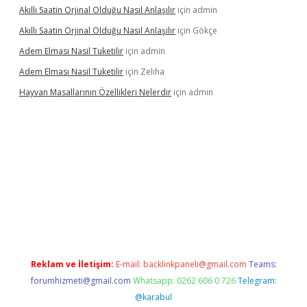
Akıllı Saatin Orjinal Olduğu Nasıl Anlaşılır
için
admin
Akıllı Saatin Orjinal Olduğu Nasıl Anlaşılır
için
Gökçe
Adem Elması Nasil Tuketilir
için
admin
Adem Elması Nasil Tuketilir
için
Zeliha
Hayvan Masallarının Özellikleri Nelerdir
için
admin
tonbet twitter
Reklam ve İletişim:
E-mail:
backlinkpaneli@gmail.com
Teams:
forumhizmeti@gmail.com
Whatsapp: 0262 606 0 726
Telegram:
@karabul