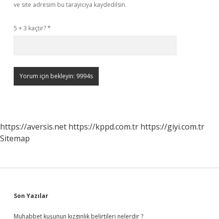
ve site adresim bu tarayıcıya kaydedilsin.
5 + 3 kaçtır?
*
https://aversis.net
https://kppd.com.tr
https://giyi.com.tr
Sitemap
Sidebar
Son Yazılar
Muhabbet kuşunun kızgınlık belirtileri nelerdir ?