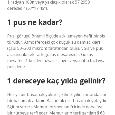
1 radyan 180π veya yaklaşık olarak 57,2958
derecedir (57°17′45″).
1 pus ne kadar?
Pus, görüşü önemli ölçüde etkilemeyen hafif bir sis
türüdür. Atmosferdeki çok küçük su damlacıkları
(çapı 50–200 mikron) tarafından oluşur. Sis ve pus
arasındaki tek fark görüş mesafesidir. Görüş
mesafesi 1 km’den azsa sis, aynı veya daha fazlaysa
pus denir.
1 dereceye kaç yılda gelinir?
Her yıl bir basamak yukarı çıkılır. 3 yılın sonunda son
bir basamak atlanır. Basamak dik, basamak yataydır.
Eğitim süreci; Memur, hizmet sınıfı içinde daha üst
bir rütbeye terfi eder. Memurların terfi şartları § 68