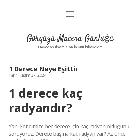
menüyü
Anasayfa
aç
Gizlilik Politikası
Gökyüzü Macera Günlüğü
Yasal Uyarı
Havadan ilham alan keyifli hikayeler!
Hakkımızda
1 Derece Neye Eşittir
Tarih: Kasım 27, 2024
1 derece kaç
radyandır?
Yani kendimize her derece için kaç radyan olduğunu
soruyoruz. Derece başına kaç radyan var? Az önce