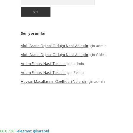
Son yorumlar
Akıllı Saatin Orjinal Olduğu Nasıl Anlaşılır
için
admin
Akıllı Saatin Orjinal Olduğu Nasıl Anlaşılır
için
Gökçe
Adem Elması Nasil Tuketilir
için
admin
Adem Elması Nasil Tuketilir
için
Zeliha
Hayvan Masallarının Özellikleri Nelerdir
için
admin
06 0 726
Telegram: @karabul