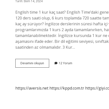
Tarih: Ekim 14, 2024
English time 1 kur kaç saat? English Time’daki genel
120 ders saati olup, 6 kurs toplamda 720 saatte tam
kaç ay sürüyor? İngilizce derslerinin süresi hafta iç
programlarımızda 1 kurs 2 ayda tamamlanırken, haft
tamamlanabilmektedir. İngilizce kursunda 1 kur ne d
aşamasını ifade eder. Bir dil eğitimi seviyesi, sınıft
saatinden az olmamalıdır. 3 Kur…
English
Devamını okuyun
12 Yorum
Time
1
Kur
Ne
Kadar
https://aversis.net
https://kppd.com.tr
https://giyi.c
Sürüyor