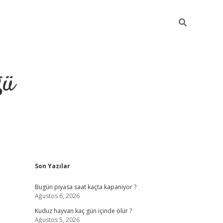
ğü
Sidebar
Son Yazılar
hiltonbet twitter
Bugün piyasa saat kaçta kapanıyor ?
Ağustos 6, 2026
Kuduz hayvan kaç gün içinde ölür ?
Ağustos 5, 2026