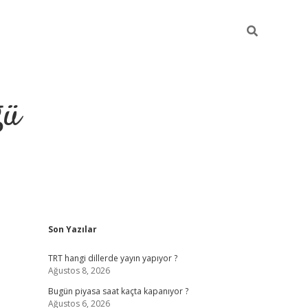
ğü
Sidebar
Son Yazılar
hiltonbet twitter
TRT hangi dillerde yayın yapıyor ?
Ağustos 8, 2026
Bugün piyasa saat kaçta kapanıyor ?
Ağustos 6, 2026