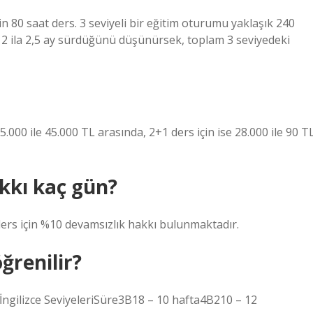
in 80 saat ders. 3 seviyeli bir eğitim oturumu yaklaşık 240
ık 2 ila 2,5 ay sürdüğünü düşünürsek, toplam 3 seviyedeki
15.000 ile 45.000 TL arasında, 2+1 ders için ise 28.000 ile 90 T
kkı kaç gün?
ders için %10 devamsızlık hakkı bulunmaktadır.
ğrenilir?
#İngilizce SeviyeleriSüre3B18 – 10 hafta4B210 – 12