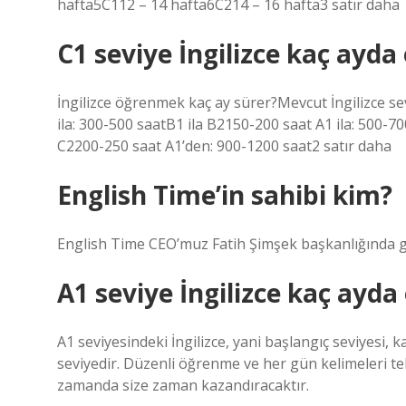
hafta5C112 – 14 hafta6C214 – 16 hafta3 satır daha
C1 seviye İngilizce kaç ayda 
İngilizce öğrenmek kaç ay sürer?Mevcut İngilizce se
ila: 300-500 saatB1 ila B2150-200 saat A1 ila: 500-7
C2200-250 saat A1’den: 900-1200 saat2 satır daha
English Time’in sahibi kim?
English Time CEO’muz Fatih Şimşek başkanlığında ge
A1 seviye İngilizce kaç ayda 
A1 seviyesindeki İngilizce, yani başlangıç ​​seviyesi, k
seviyedir. Düzenli öğrenme ve her gün kelimeleri t
zamanda size zaman kazandıracaktır.