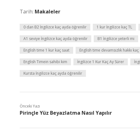
Tarih:
Makaleler
0 dan B2 İngilizce kaç ayda öğrenilir
1 kur İngilizce kaç TL
A1 seviye İngilizce kaç ayda öğrenilir
B1 İngilizce yeterli mi
English time 1 kur kaç saat
English time devamsızlık hakkı kaç
English Timein sahibi kim
İngilizce 1 Kur Kaç Ay Sürer
İng
Kursta İngilizce kaç ayda öğrenilir
Önceki Yazı
Pirinçle Yüz Beyazlatma Nasıl Yapılır