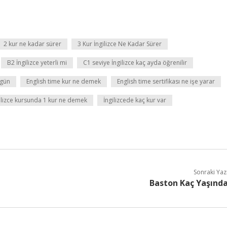
2 kur ne kadar sürer
3 Kur İngilizce Ne Kadar Sürer
B2 İngilizce yeterli mi
C1 seviye İngilizce kaç ayda öğrenilir
 gün
English time kur ne demek
English time sertifikası ne işe yarar
ilizce kursunda 1 kur ne demek
İngilizcede kaç kur var
Sonraki Yaz
Baston Kaç Yaşınd