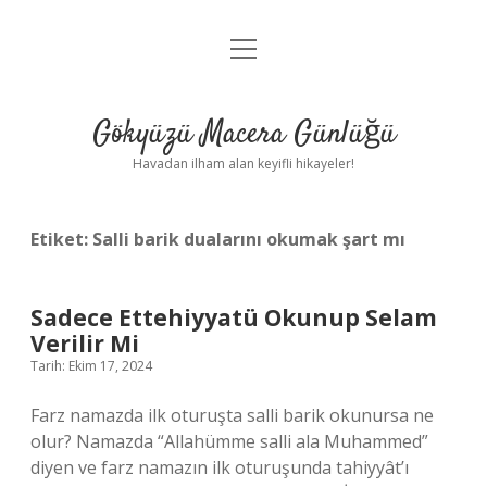
menüyü
Anasayfa
aç
Gizlilik Politikası
Gökyüzü Macera Günlüğü
Yasal Uyarı
Havadan ilham alan keyifli hikayeler!
Hakkımızda
Etiket:
Salli barik dualarını okumak şart mı
Sadece Ettehiyyatü Okunup Selam
Verilir Mi
Tarih: Ekim 17, 2024
Farz namazda ilk oturuşta salli barik okunursa ne
olur? Namazda “Allahümme salli ala Muhammed”
diyen ve farz namazın ilk oturuşunda tahiyyât’ı