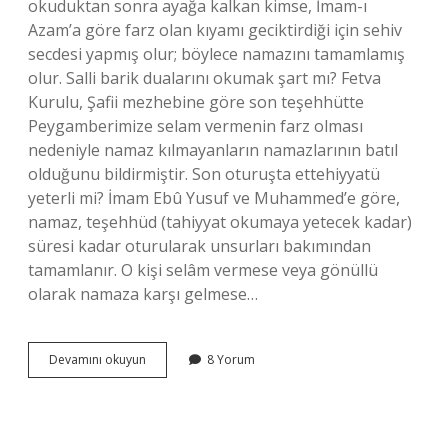
okuduktan sonra ayağa kalkan kimse, İmam-ı
Azam’a göre farz olan kıyamı geciktirdiği için sehiv
secdesi yapmış olur; böylece namazını tamamlamış
olur. Salli barik dualarını okumak şart mı? Fetva
Kurulu, Şafii mezhebine göre son teşehhütte
Peygamberimize selam vermenin farz olması
nedeniyle namaz kılmayanların namazlarının batıl
olduğunu bildirmiştir. Son oturuşta ettehiyyatü
yeterli mi? İmam Ebû Yusuf ve Muhammed’e göre,
namaz, teşehhüd (tahiyyat okumaya yetecek kadar)
süresi kadar oturularak unsurları bakımından
tamamlanır. O kişi selâm vermese veya gönüllü
olarak namaza karşı gelmese…
Sadece
Devamını okuyun
8 Yorum
Ettehiyyatü
Okunup
Selam
Verilir