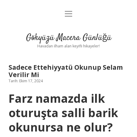
menüyü
Anasayfa
aç
Gizlilik Politikası
Gökyüzü Macera Günlüğü
Yasal Uyarı
Havadan ilham alan keyifli hikayeler!
Hakkımızda
Sadece Ettehiyyatü Okunup Selam
Verilir Mi
Tarih: Ekim 17, 2024
Farz namazda ilk
oturuşta salli barik
okunursa ne olur?