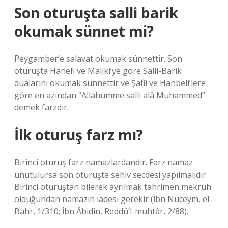
Son oturuşta salli barik
okumak sünnet mi?
Peygamber’e salavat okumak sünnettir. Son
oturuşta Hanefi ve Maliki’ye göre Salli-Barik
dualarını okumak sünnettir ve Şafii ve Hanbeli’lere
göre en azından “Allāhumme salli alâ Muhammed”
demek farzdır.
İlk oturuş farz mı?
Birinci oturuş farz namazlardandır. Farz namaz
unutulursa son oturuşta sehiv secdesi yapılmalıdır.
Birinci oturuştan bilerek ayrılmak tahrimen mekruh
olduğundan namazın iadesi gerekir (İbn Nüceym, el-
Bahr, 1/310; İbn Âbidîn, Reddü’l-muhtâr, 2/88).