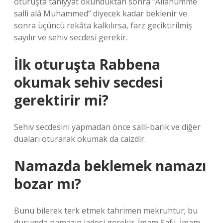
oturuşta tahiyyât okunduktan sonra “Allahümme
salli alâ Muhammed” diyecek kadar beklenir ve
sonra üçüncü rekâta kalkılırsa, farz geciktirilmiş
sayılır ve sehiv secdesi gerekir.
İlk oturuşta Rabbena
okumak sehiv secdesi
gerektirir mi?
Sehiv secdesini yapmadan önce salli-barik ve diğer
duaları oturarak okumak da caizdir.
Namazda beklemek namazı
bozar mı?
Bunu bilerek terk etmek tahrimen mekruhtur; bu
durumda namazın iadesi gerekir. İmam Şafii, İmam