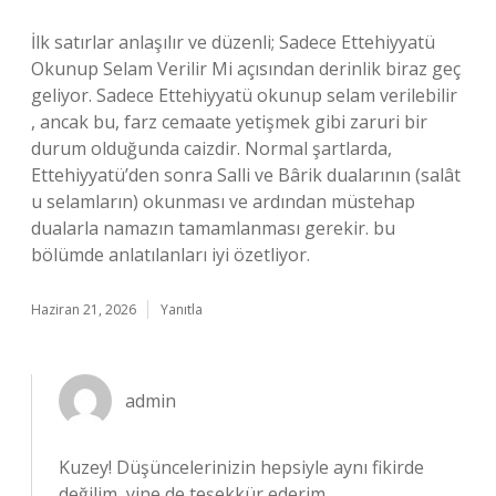
İlk satırlar anlaşılır ve düzenli; Sadece Ettehiyyatü
Okunup Selam Verilir Mi açısından derinlik biraz geç
geliyor. Sadece Ettehiyyatü okunup selam verilebilir
, ancak bu, farz cemaate yetişmek gibi zaruri bir
durum olduğunda caizdir. Normal şartlarda,
Ettehiyyatü’den sonra Salli ve Bârik dualarının (salât
u selamların) okunması ve ardından müstehap
dualarla namazın tamamlanması gerekir. bu
bölümde anlatılanları iyi özetliyor.
Haziran 21, 2026
Yanıtla
admin
Kuzey! Düşüncelerinizin hepsiyle aynı fikirde
değilim, yine de
teşekkür ederim
.