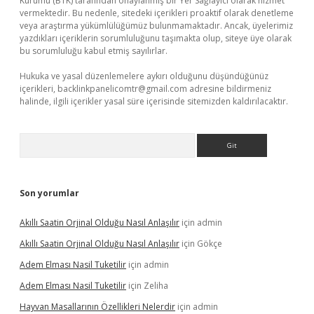
Kurumu (BTK) tarafından onaylanmış bir Yer Sağlayıcı olarak hizmet
vermektedir. Bu nedenle, sitedeki içerikleri proaktif olarak denetleme
veya araştırma yükümlülüğümüz bulunmamaktadır. Ancak, üyelerimiz
yazdıkları içeriklerin sorumluluğunu taşımakta olup, siteye üye olarak
bu sorumluluğu kabul etmiş sayılırlar.
Hukuka ve yasal düzenlemelere aykırı olduğunu düşündüğünüz
içerikleri,
backlinkpanelicomtr@gmail.com
adresine bildirmeniz
halinde, ilgili içerikler yasal süre içerisinde sitemizden kaldırılacaktır.
Arama
Son yorumlar
Akıllı Saatin Orjinal Olduğu Nasıl Anlaşılır
için
admin
Akıllı Saatin Orjinal Olduğu Nasıl Anlaşılır
için
Gökçe
Adem Elması Nasil Tuketilir
için
admin
Adem Elması Nasil Tuketilir
için
Zeliha
Hayvan Masallarının Özellikleri Nelerdir
için
admin