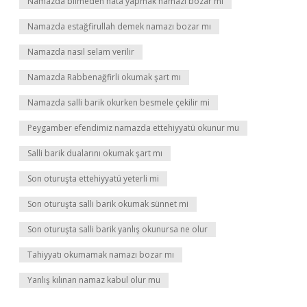
Namazda bilmeden hata yapmak namazı bozar mı
Namazda estağfirullah demek namazı bozar mı
Namazda nasıl selam verilir
Namazda Rabbenağfirli okumak şart mı
Namazda salli barik okurken besmele çekilir mi
Peygamber efendimiz namazda ettehiyyatü okunur mu
Salli barik dualarını okumak şart mı
Son oturuşta ettehiyyatü yeterli mi
Son oturuşta salli barik okumak sünnet mi
Son oturuşta salli barik yanlış okunursa ne olur
Tahiyyatı okumamak namazı bozar mı
Yanlış kılınan namaz kabul olur mu