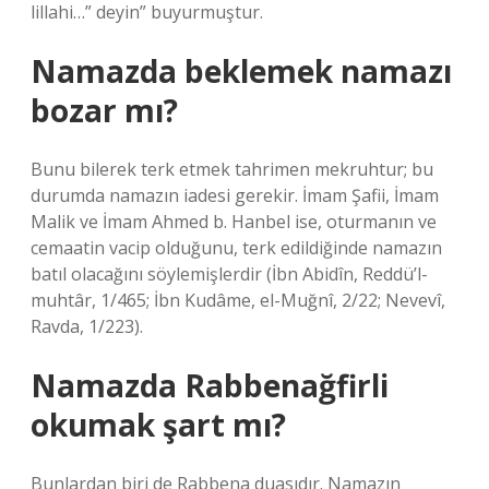
lillahi…” deyin” buyurmuştur.
Namazda beklemek namazı
bozar mı?
Bunu bilerek terk etmek tahrimen mekruhtur; bu
durumda namazın iadesi gerekir. İmam Şafii, İmam
Malik ve İmam Ahmed b. Hanbel ise, oturmanın ve
cemaatin vacip olduğunu, terk edildiğinde namazın
batıl olacağını söylemişlerdir (İbn Abidîn, Reddü’l-
muhtâr, 1/465; İbn Kudâme, el-Muğnî, 2/22; Nevevî,
Ravda, 1/223).
Namazda Rabbenağfirli
okumak şart mı?
Bunlardan biri de Rabbena duasıdır. Namazın