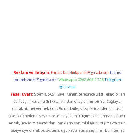
itter
Reklam ve İletişim:
E-mail:
backlinkpaneli@gmail.com
Teams:
forumhizmeti@gmail.com
Whatsapp: 0262 606 0 726
Telegram:
@karabul
Yasal Uyarı:
Sitemiz, 5651 Sayılı Kanun gereğince Bilgi Teknolojileri
ve İletişim Kurumu (BTK) tarafından onaylanmış bir Yer Sağlayıcı
olarak hizmet vermektedir. Bu nedenle, sitedeki içerikleri proaktif
olarak denetleme veya araştırma yükümlülüğümüz bulunmamaktadır.
Ancak, üyelerimiz yazdıkları içeriklerin sorumluluğunu taşımakta olup,
siteye üye olarak bu sorumluluğu kabul etmiş sayılırlar. Bu internet