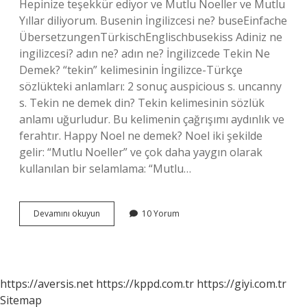
Hepinize teşekkür ediyor ve Mutlu Noeller ve Mutlu
Yıllar diliyorum. Busenin İngilizcesi ne? buseEinfache
ÜbersetzungenTürkischEnglischbusekiss Adiniz ne
ingilizcesi? adın ne? adın ne? İngilizcede Tekin Ne
Demek? “tekin” kelimesinin İngilizce-Türkçe
sözlükteki anlamları: 2 sonuç auspicious s. uncanny
s. Tekin ne demek din? Tekin kelimesinin sözlük
anlamı uğurludur. Bu kelimenin çağrışımı aydınlık ve
ferahtır. Happy Noel ne demek? Noel iki şekilde
gelir: “Mutlu Noeller” ve çok daha yaygın olarak
kullanılan bir selamlama: “Mutlu…
Tekin
Devamını okuyun
10 Yorum
Ingilizcede
Ne
Demek
https://aversis.net
https://kppd.com.tr
https://giyi.com.tr
Sitemap