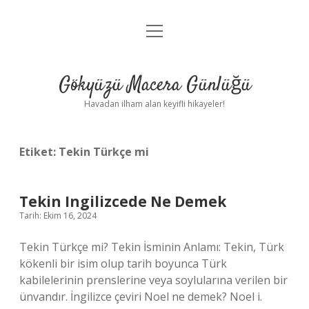
menüyü
Anasayfa
aç
Gizlilik Politikası
Gökyüzü Macera Günlüğü
Yasal Uyarı
Havadan ilham alan keyifli hikayeler!
Hakkımızda
Etiket:
Tekin Türkçe mi
Tekin Ingilizcede Ne Demek
Tarih: Ekim 16, 2024
Tekin Türkçe mi? Tekin İsminin Anlamı: Tekin, Türk
kökenli bir isim olup tarih boyunca Türk
kabilelerinin prenslerine veya soylularına verilen bir
ünvandır. İngilizce çeviri Noel ne demek? Noel i.