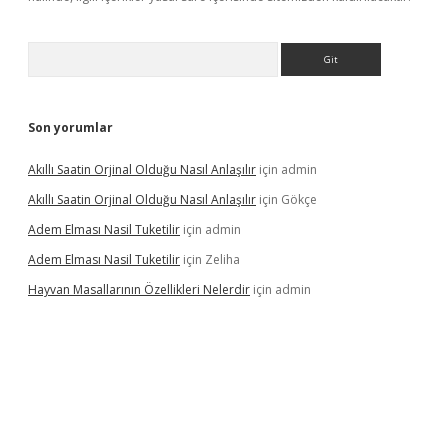
Arama
Son yorumlar
Akıllı Saatin Orjinal Olduğu Nasıl Anlaşılır
için
admin
Akıllı Saatin Orjinal Olduğu Nasıl Anlaşılır
için
Gökçe
Adem Elması Nasil Tuketilir
için
admin
Adem Elması Nasil Tuketilir
için
Zeliha
Hayvan Masallarının Özellikleri Nelerdir
için
admin
t twitter