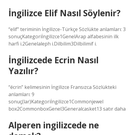
İngilizce Elif Nasıl Söylenir?
“elif” teriminin İngilizce-Türkçe Sözlükte anlamları: 3
sonuçKategoriİngilizce1GenelArap alfabesinin ilk
harfi i.2Genelaleph i.Dilbilim3Dilbilimif i.
İngilizcede Ecrin Nasıl
Yazılır?
“écrin” kelimesinin İngilizce Fransızca Sözlükteki
anlamları: 9
sonuç(lar)Kategoriİngilizce1Commonjewel
box2CommonboxGenel3Generalcasket13 satır daha
Alperen ingilizcede ne