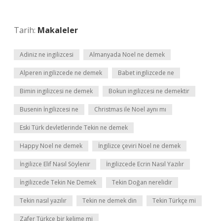
Tarih:
Makaleler
Adiniz ne ingilizcesi
Almanyada Noel ne demek
Alperen ingilizcede ne demek
Babet ingilizcede ne
Bimin ingilizcesi ne demek
Bokun ingilizcesi ne demektir
Busenin İngilizcesi ne
Christmas ile Noel aynı mı
Eski Türk devletlerinde Tekin ne demek
Happy Noel ne demek
İngilizce çeviri Noel ne demek
İngilizce Elif Nasıl Söylenir
İngilizcede Ecrin Nasıl Yazılır
İngilizcede Tekin Ne Demek
Tekin Doğan nerelidir
Tekin nasıl yazılır
Tekin ne demek din
Tekin Türkçe mi
Zafer Türkçe bir kelime mi