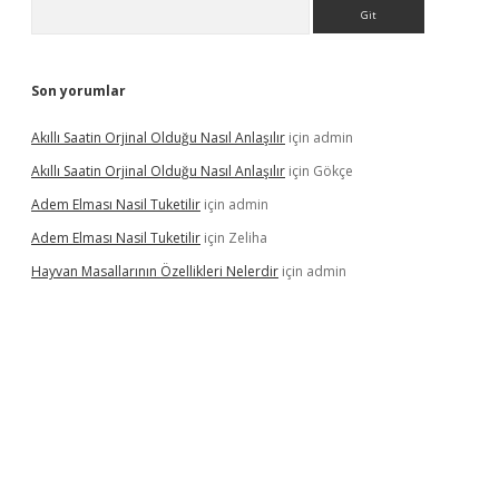
Arama
Son yorumlar
Akıllı Saatin Orjinal Olduğu Nasıl Anlaşılır
için
admin
Akıllı Saatin Orjinal Olduğu Nasıl Anlaşılır
için
Gökçe
Adem Elması Nasil Tuketilir
için
admin
Adem Elması Nasil Tuketilir
için
Zeliha
Hayvan Masallarının Özellikleri Nelerdir
için
admin
t twitter