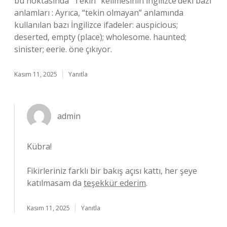
bu noktasında “Tekin” kelimesinin İngilizce’deki bazı
anlamları : Ayrıca, “tekin olmayan” anlamında
kullanılan bazı İngilizce ifadeler: auspicious;
deserted, empty (place); wholesome. haunted;
sinister; eerie. öne çıkıyor.
Kasım 11, 2025
Yanıtla
admin
Kübra!
Fikirleriniz farklı bir bakış açısı kattı, her şeye
katılmasam da
teşekkür ederim
.
Kasım 11, 2025
Yanıtla