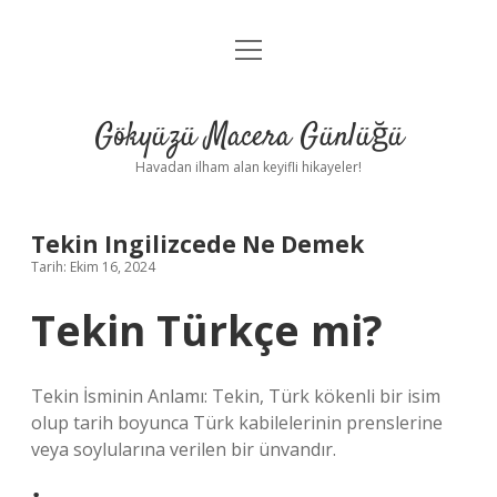
menüyü
Anasayfa
aç
Gizlilik Politikası
Gökyüzü Macera Günlüğü
Yasal Uyarı
Havadan ilham alan keyifli hikayeler!
Hakkımızda
Tekin Ingilizcede Ne Demek
Tarih: Ekim 16, 2024
Tekin Türkçe mi?
Tekin İsminin Anlamı: Tekin, Türk kökenli bir isim
olup tarih boyunca Türk kabilelerinin prenslerine
veya soylularına verilen bir ünvandır.