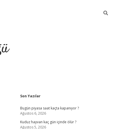
ğü
Sidebar
Son Yazılar
hiltonbet twitter
Bugün piyasa saat kaçta kapanıyor ?
Ağustos 6, 2026
Kuduz hayvan kaç gün içinde ölür ?
Ağustos 5, 2026