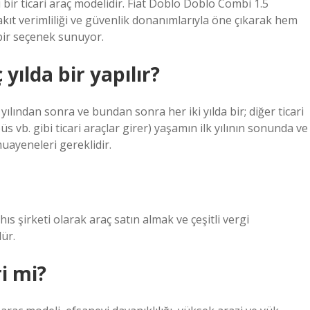
lı bir ticari araç modelidir. Fiat Doblo Doblo Combi 1.5
yakıt verimliliği ve güvenlik donanımlarıyla öne çıkarak hem
n bir seçenek sunuyor.
ılda bir yapılır?
ılından sonra ve bundan sonra her iki yılda bir; diğer ticari
s vb. gibi ticari araçlar girer) yaşamın ilk yılının sonunda ve
muayeneleri gereklidir.
hıs şirketi olarak araç satın almak ve çeşitli vergi
ür.
i mi?