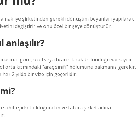
lur mu?
nra nakliye şirketinden gerekli dönüşüm beyanları yapılarak
iyetini değiştirir ve onu özel bir şeye dönüştürür.
l anlaşılır?
 amacına” göre, özel veya ticari olarak bölündüğü varsayılır.
 sol orta kısmındaki “araç sınıfı” bölümüne bakmanız gerekir.
er 2 yılda bir vize için geçerlidir.
 mi?
n sahibi şirket olduğundan ve fatura şirket adına
ır.