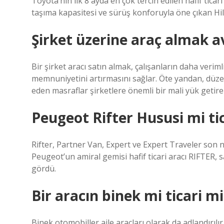
Toyota’nın ilk 8 ayda en çok tercih edilen hafif ticar
taşıma kapasitesi ve sürüş konforuyla öne çıkan Hil
Şirket üzerine araç almak a
Bir şirket aracı satın almak, çalışanların daha veri
memnuniyetini artırmasını sağlar. Öte yandan, düzenl
eden masraflar şirketlere önemli bir mali yük getireb
Peugeot Rifter Hususi mi ti
Rifter, Partner Van, Expert ve Expert Traveler son nes
Peugeot’un amiral gemisi hafif ticari aracı RIFTER, s
gördü.
Bir aracın binek mi ticari m
Binek otomobiller aile araçları olarak da adlandırılır, 