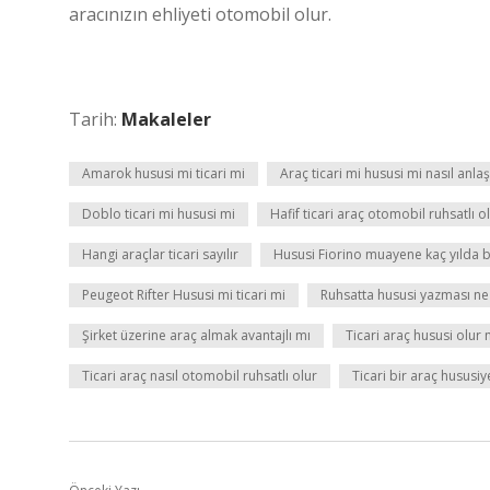
aracınızın ehliyeti otomobil olur.
Tarih:
Makaleler
Amarok hususi mi ticari mi
Araç ticari mi hususi mi nasıl anlaşı
Doblo ticari mi hususi mi
Hafif ticari araç otomobil ruhsatlı 
Hangi araçlar ticari sayılır
Hususi Fiorino muayene kaç yılda bi
Peugeot Rifter Hususi mi ticari mi
Ruhsatta hususi yazması n
Şirket üzerine araç almak avantajlı mı
Ticari araç hususi olur
Ticari araç nasıl otomobil ruhsatlı olur
Ticari bir araç hususiye