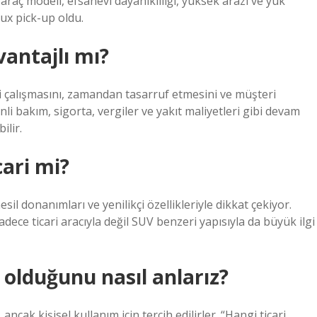
i araç modeli, efsanevi dayanıklılığı, yüksek arazi ve yük
ux pick-up oldu.
vantajlı mı?
mli çalışmasını, zamandan tasarruf etmesini ve müşteri
i bakım, sigorta, vergiler ve yakıt maliyetleri gibi devam
ilir.
cari mi?
il donanımları ve yenilikçi özellikleriyle dikkat çekiyor.
adece ticari aracıyla değil SUV benzeri yapısıyla da büyük ilgi
i olduğunu nasıl anlarız?
ancak kişisel kullanım için tercih edilirler. “Hangi ticari