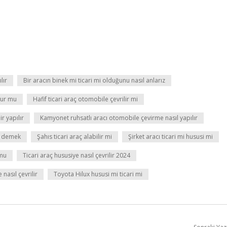
lır
Bir aracın binek mi ticari mi olduğunu nasıl anlarız
olur mu
Hafif ticari araç otomobile çevrilir mi
r yapılır
Kamyonet ruhsatlı aracı otomobile çevirme nasıl yapılır
e demek
Şahıs ticari araç alabilir mi
Şirket aracı ticari mi hususi mi
 mu
Ticari araç hususiye nasıl çevrilir 2024
 nasıl çevrilir
Toyota Hilux hususi mi ticari mi